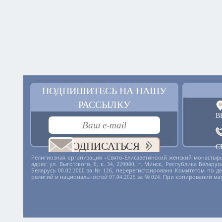
ПОДПИШИТЕСЬ НА НАШУ
РАССЫЛКУ
В
ПОДПИСАТЬСЯ
С
+
Религиозная организация «Свято-Елисаветинский женский монастырь
адрес: ул. Выготского, 6, к. 34, 220080, г. Минск, Республика Бела
Беларусь 08.02.2000 за № 126, перерегистрирована Комитетом по 
религий и национальностей 07.04.2025 за № 024. При копировании ма