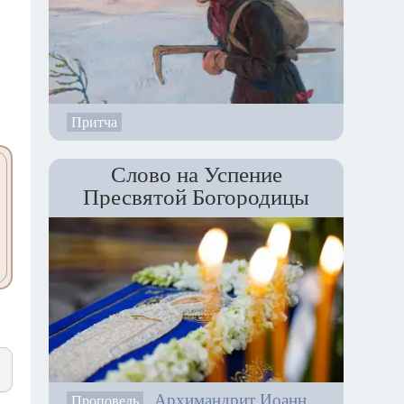
Притча
Слово на Успение
Пресвятой Богородицы
Архимандрит Иоанн
Проповедь