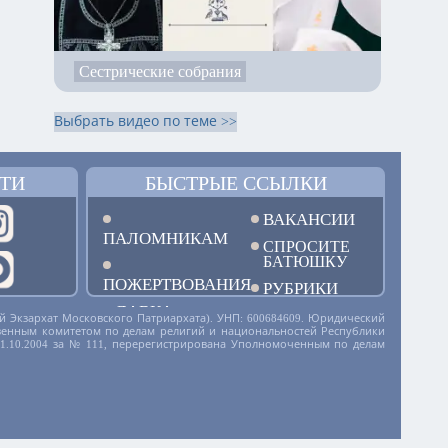
Сестрические собрания
Выбрать видео по теме >>
ТИ
БЫСТРЫЕ ССЫЛКИ
ВАКАНСИИ
ПАЛОМНИКАМ
СПРОСИТЕ
БАТЮШКУ
ПОЖЕРТВОВАНИЯ
РУБРИКИ
ЛАВКА
й Экзархат Московского Патриархата). УНП: 600684609. Юридический
дарственным комитетом по делам религий и национальностей Республики
01.10.2004 за № 111, перерегистрирована Уполномоченным по делам