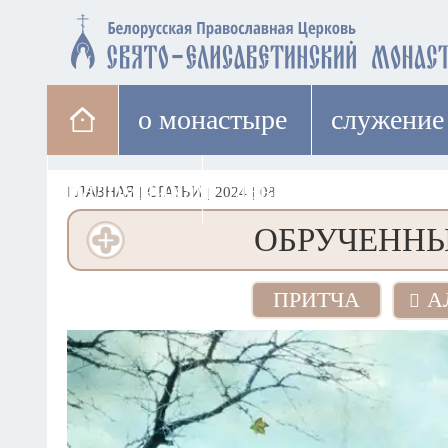
о монастыре
cлужение
паломникам
лавка
ГЛАВНАЯ
|
СТАТЬИ
|
2024
|
08
ОБРУЧЕННЫ
ПРИТЧА
А