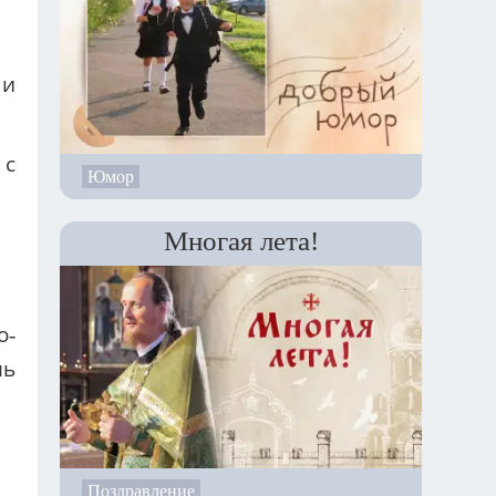
 и
 с
Юмор
Многая лета!
о-
шь
Поздравление