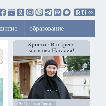
RU
ещение
образование
Христос Воскресе,
матушка Наталия!
Во Царствии Твоем…