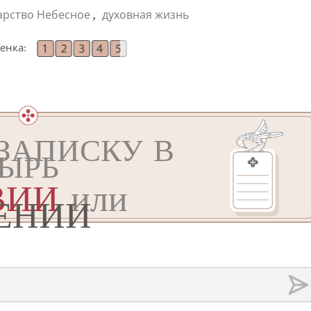
,
арство Небесное
духовная жизнь
енка:
ЗАПИСКУ В
ЫРЬ
ВИИ
или
ЕНИИ