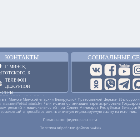
КОНТАКТЫ
СОЦИАЛЬНЫЕ СЕ
Г. МИНСК,
ЫГОТСКОГО, 6
ТЕЛЕФОН
ДЕЖУРНОЙ
ЕСТРЫ:
375 (29) 121 25 41
 в г. Минске Минской епархии Белорусской Православной Церкви» (Белорусски
русь. monaster@obitel-minsk.by Религиозная организация зарегистрирована Госу
ОБРАТНАЯ СВЯЗЬ
делам религий и национальностей при Совете Министров Республики Беларусь 
териалов сайта просьба оставлять активную индексируемую ссылку на источник.
Политика конфиденциальности
Политика обработки файлов cookies