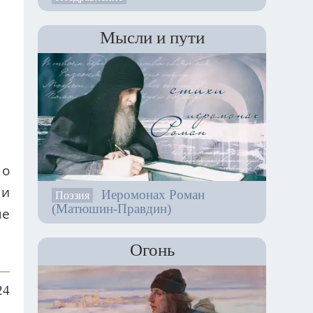
Мысли и пути
 о
 и
Иеромонах Роман
Поэзия
(Матюшин-Правдин)
ые
Огонь
24