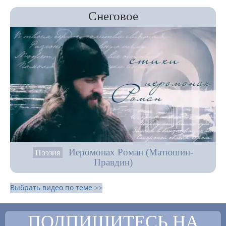
Снеговое
Иеромонах Роман (Матюшин-
Поэзия
Правдин)
Выбрать видео по теме >>
ПОДПИШИТЕСЬ НА