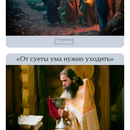
Патерик
«От суеты ума нужно уходить»