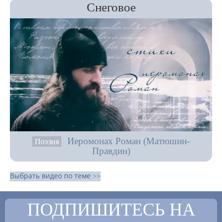
Снеговое
Иеромонах Роман (Матюшин-
Поэзия
Правдин)
Выбрать видео по теме >>
ПОДПИШИТЕСЬ НА