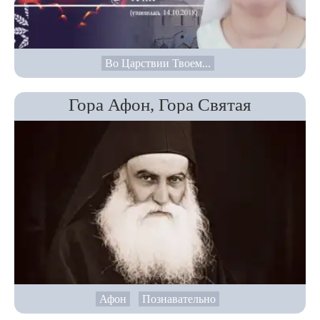
Во Царствии Твоем...
Гора Афон, Гора Святая
Афон
Познавательно