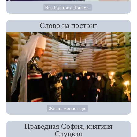
Во Царствии Твоем...
Слово на постриг
Жизнь монастыря
Праведная София, княгиня
Слуцкая