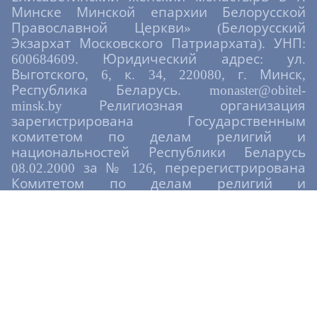
Минске Минской епархии Белорусской
Православной Церкви» (Белорусский
Экзархат Московского Патриархата). УНП:
600684609. Юридический адрес: ул.
Выготского, 6, к. 34, 220080, г. Минск,
Республика Беларусь. monaster@obitel-
minsk.by Религиозная организация
зарегистрирована Государственным
комитетом по делам религий и
национальностей Республики Беларусь
08.02.2000 за № 126, перерегистрирована
Комитетом по делам религий и
национальностей при Совете Министров
Республики Беларусь 01.10.2004 за № 111,
перерегистрирована Уполномоченным по
делам религий и национальностей
07.04.2025 за № 024. При копировании
материалов сайта просьба оставлять
активную индексируемую ссылку на
источник.