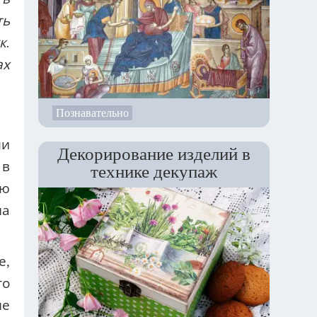
ть
к.
ах
Познавательно
ли
Декорирование изделий в
 в
технике декупаж
ую
на
е,
то
ме