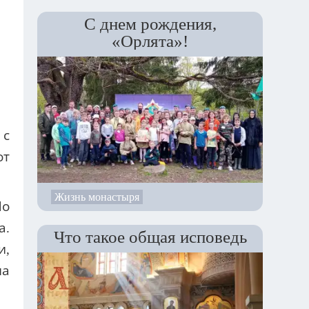
С днем рождения,
«Орлята»!
 с
от
Жизнь монастыря
По
а.
Что такое общая исповедь
и,
на