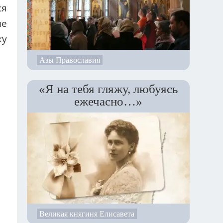
ся
не
ку
Азы Православия
«Я на тебя гляжу, любуясь
ежечасно…»
Великая княгиня Елисавета