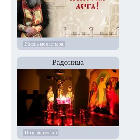
Жизнь монастыря
Радоница
Познавательно