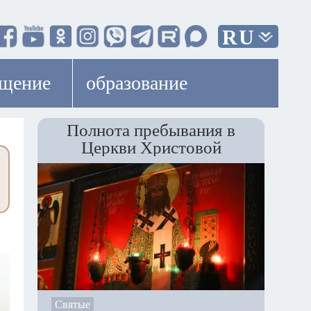
RU
ещение
образование
Полнота пребывания в
Церкви Христовой
Святые