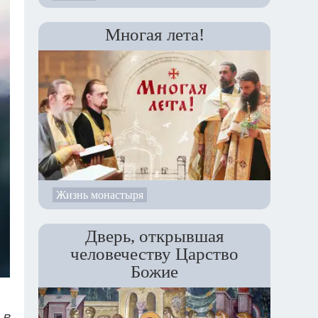
Многая лета!
Жизнь монастыря
Дверь, открывшая
человечеству Царство
Божие
 в