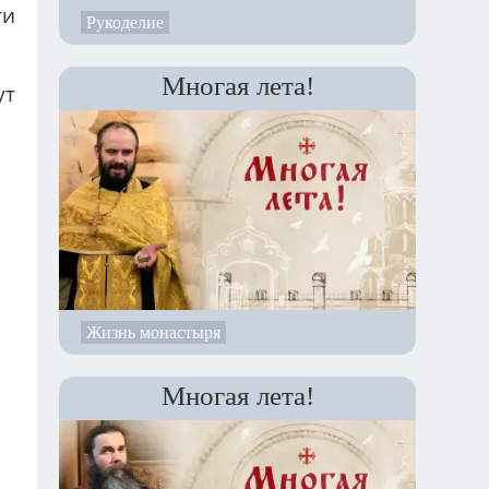
ти
Рукоделие
Многая лета!
ут
Жизнь монастыря
Многая лета!