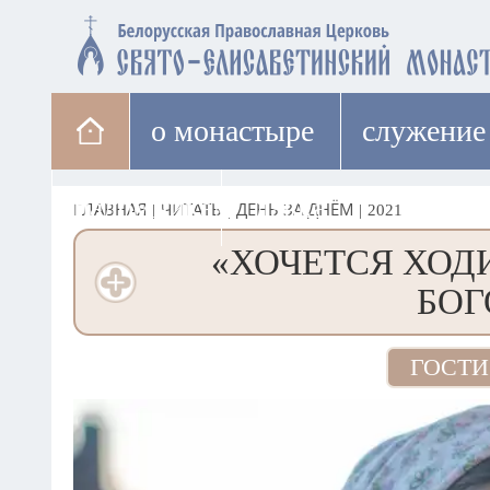
о монастыре
cлужение
паломникам
лавка
ГЛАВНАЯ
|
ЧИТАТЬ
|
ДЕНЬ ЗА ДНЁМ
|
2021
«ХОЧЕТСЯ ХОДИ
БОГО
ГОСТИ