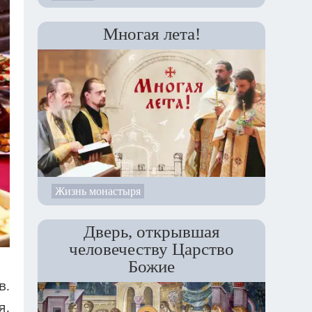
Многая лета!
Жизнь монастыря
Дверь, открывшая
человечеству Царство
Божие
в.
я.