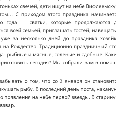
гоньках свечей, дети ищут на небе Вифлеемск
етом… С приходом этого праздника начинает
о года — святки, которые продолжаются 
ься всей семьей, приглашать гостей, навещать
 уже за несколько дней до праздника хозяй
л на Рождество.
Традиционно праздничный ст
да: рыбные и мясные, соленые и сдобные.
Как
приготовить сегодня?
Мы собрали вам в помо
забывать о том, что со 2 января он становит
 вкушать рыбу.
В последний день поста, накану
до появления на небе первой звезды.
В старину
 взвар.