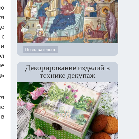
ую
ся
до
 с
ки
Познавательно
ол
ие
Декорирование изделий в
технике декупаж
щь
ся
не
 в