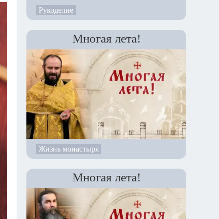
Рукоделие
Многая лета!
Жизнь монастыря
Многая лета!