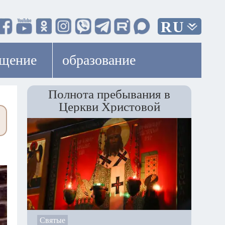
RU
ещение
образование
Полнота пребывания в
Церкви Христовой
Святые