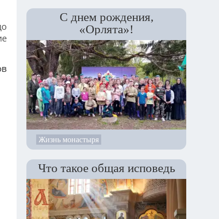
С днем рождения,
до
«Орлята»!
ие
ов
Жизнь монастыря
Что такое общая исповедь