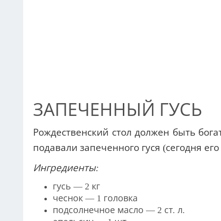
подавали запеченного гуся (сегодня ег
Ингредиенты:
гусь — 2 кг
чеснок — 1 головка
подсолнечное масло — 2 ст.
л.
апельсин — 1 шт.
яблоко — 4 шт.
лимонный сок — 2 ст.
л.
мед — 2 ч.
л.
специи — по вкусу.
Приготовление:
Головку чеснока очищаем и разделяе
специи.
К чесночной массе вливаем подсолне
Апельсин разрезаем на две части и
хорошо перемешиваем.
Маринад гото