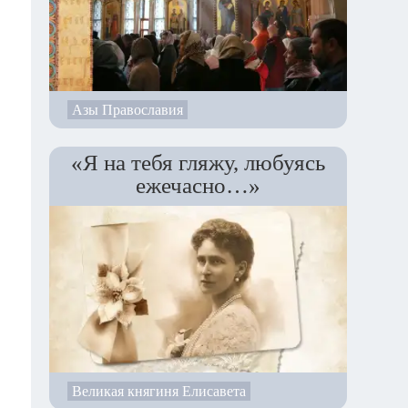
Азы Православия
«Я на тебя гляжу, любуясь
ежечасно…»
Великая княгиня Елисавета
но