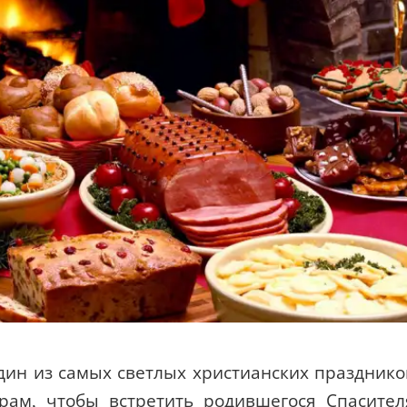
ин из самых светлых христианских празднико
ам, чтобы встретить родившегося Спасител