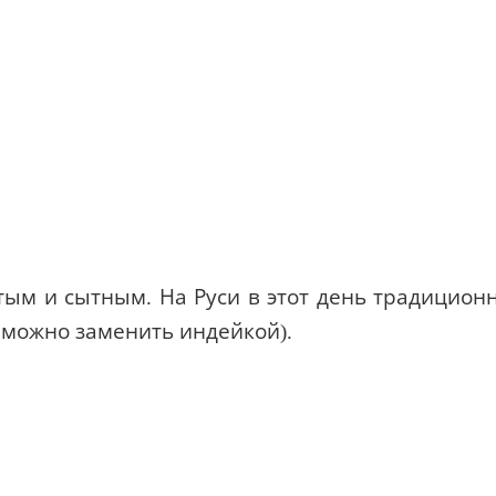
о можно заменить индейкой).
м на зубчики, измельчаем через пресс.
Добавля
чное масло.
 выжимаем сок в миску с уже готовой массой.
В
в!