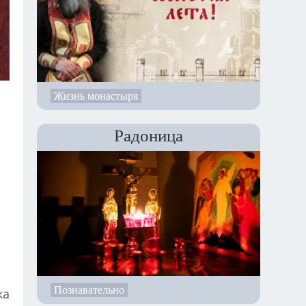
Жизнь монастыря
Радоница
Познавательно
ка