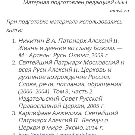
Материал подготовлен редакцией
obitel
-
minsk
.
ru
При подготовке материала использовались
книги:
Никитин В.А. Патриарх Алексий II.
Жизнь и деяния во славу Божию. —
М.: Артель: Русь-Олимп, 2009 г.
Святейший Патриарх Московский и
всея Руси Алексий II
.
Церковь и
духовное возрождение России.
Слова, речи, послания, обращения
(2000–2004). Том 3, часть 2
.
Издательский Совет Русской
Православной Церкви
, 2005 г.
Карпифаве Анжелика. Святейший
Патриарх Алексий II: Беседы о
Церкви в мире. Эксмо, 2014 г.
http://patriarh-i-narod.ru/slovo-