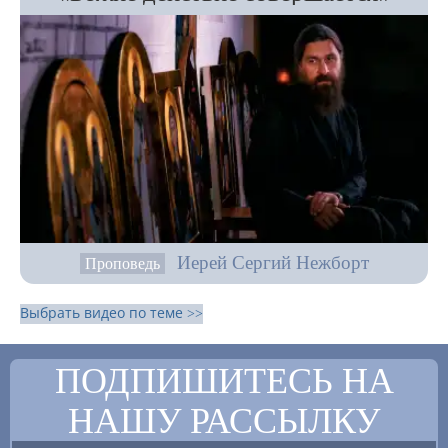
Иерей Сергий Нежборт
Проповедь
Выбрать видео по теме >>
ПОДПИШИТЕСЬ НА
НАШУ РАССЫЛКУ