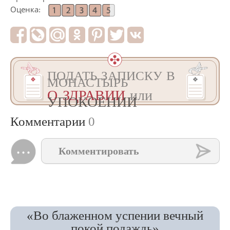
Оценка:
ПОДАТЬ ЗАПИСКУ В
МОНАСТЫРЬ
О ЗДРАВИИ
или
УПОКОЕНИИ
Комментарии
0
Комментировать
«Во блаженном успении вечный
покой подаждь»