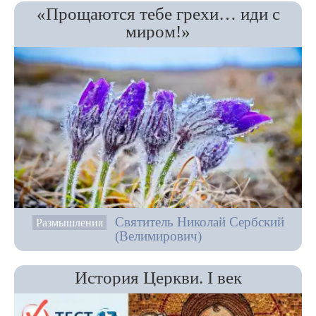
«Прощаются тебе грехи… иди с
миром!»
Святитель Николай Сербский
Размышления
(Велимирович)
История Церкви. I век