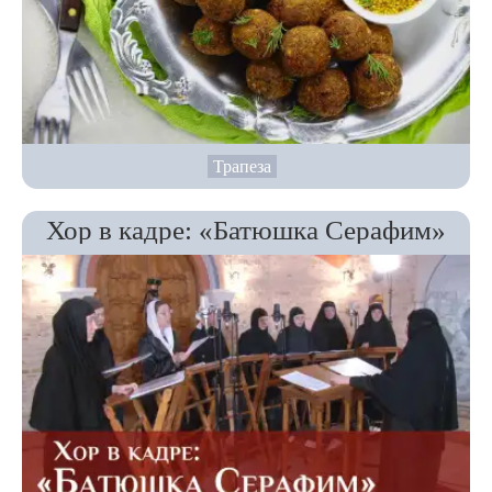
Трапеза
Хор в кадре: «Батюшка Серафим»