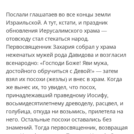
Послали глашатаев во все концы земли
Израильской. А тут, кстати, и праздник
обновления Иерусалимского храма —
отовсюду стал стекаться народ.
Первосвященник Захария собрал у храма
неженатых мужей рода Давидова и возгласил
всенародно: «Господи Боже! Яви мужа,
достойного обручиться с Девой!» — затем
взял их посохи (жезлы) и внес в храм. Когда
же вынес их, то увидел, что посох,
принадлежавший праведному Иосифу,
восьмидесятилетнему древоделу, расцвел, и
голубица, откуда ни возьмись, прилетела на
него. Остальные посохи оставались без
знамений. Тогда первосвященник, возвращая