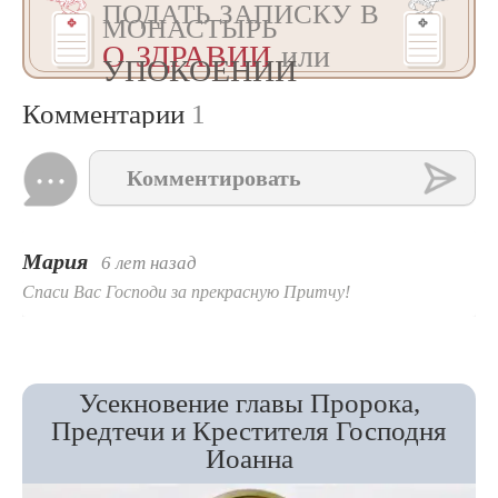
ПОДАТЬ ЗАПИСКУ В
МОНАСТЫРЬ
О ЗДРАВИИ
или
УПОКОЕНИИ
Комментарии
1
Комментировать
Мария
6 лет назад
Спаси Вас Господи за прекрасную Притчу!
Усекновение главы Пророка,
Предтечи и Крестителя Господня
Иоанна