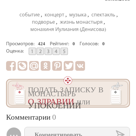
,
,
,
,
событие
концерт
музыка
спектакль
,
,
подворье
жизнь монастыря
монахиня Иулиания (Денисова)
Просмотров:
424
Рейтинг:
0
Голосов:
0
Оценка:
ПОДАТЬ ЗАПИСКУ В
МОНАСТЫРЬ
О ЗДРАВИИ
или
УПОКОЕНИИ
Комментарии
0
Комментировать