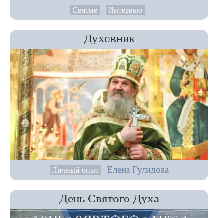
Святые
Интервью
Духовник
Елена Гулидова
Личный опыт
День Святого Духа