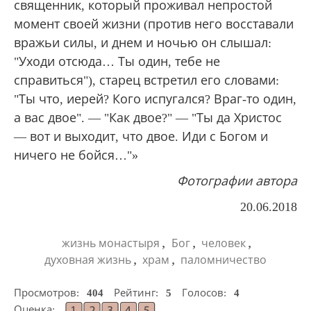
священник, который проживал непростой
момент своей жизни (против него восставали
вражьи силы, и днем и ночью он слышал:
"Уходи отсюда… Ты один, тебе не
справиться"), старец встретил его словами:
"Ты что, иерей? Кого испугался? Враг-то один,
а вас двое". — "Как двое?" — "Ты да Христос
— вот и выходит, что двое. Иди с Богом и
ничего не бойся…"»
Фотографии автора
20.06.2018
,
,
,
жизнь монастыря
Бог
человек
,
,
духовная жизнь
храм
паломничество
Просмотров:
404
Рейтинг:
5
Голосов:
4
Оценка: