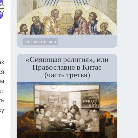
Познавательно
«Сияющая религия», или
ак
Православие в Китае
ся
(часть третья)
ым
ют
ть
ху