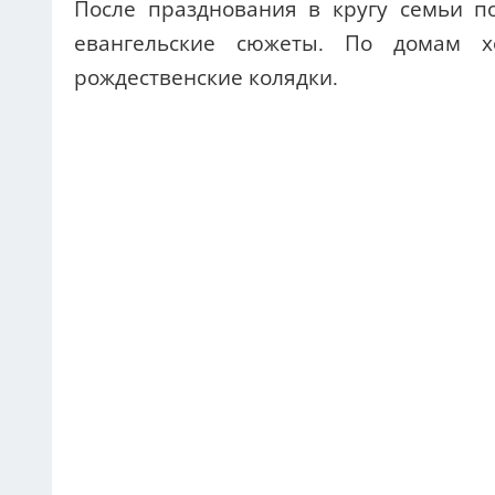
После празднования в кругу семьи п
евангельские сюжеты. По домам х
рождественские колядки.
Греция — православное государство,
государственными выходными. Праздн
декабря, но не забываются и старые тр