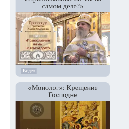
ии
самом деле?»
ои
 с
ий
ет
 и
ми
Видео
ые
ый
«Монолог»: Крещение
Господне