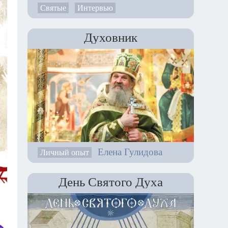
Святые
Интервью
Духовник
Елена Гулидова
Личный опыт
День Святого Духа