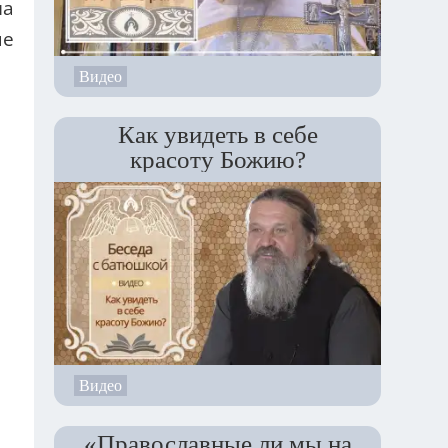
на
ые
Видео
Как увидеть в себе
красоту Божию?
ся
25
Видео
«Православные ли мы на