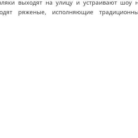
оляки выходят на улицу и устраивают шоу 
одят ряженые, исполняющие традиционн
 где многие двунадесятые праздники являют
уется Рождество по европейской традиции 
адиции.