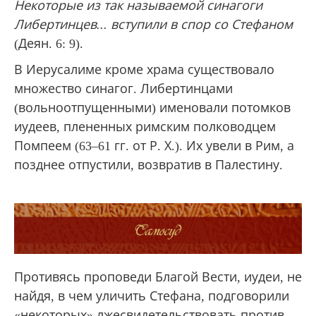
Некоторые из так называемой синагоги
Либертинцев... вступили в спор со Стефаном
(Деян. 6: 9).
В Иерусалиме кроме храма существовало
множество синагог. Либертинцами
(вольноотпущенными) именовали потомков
иудеев, плененных римским полководцем
Помпеем (63‒61 гг. от Р. Х.). Их увели в Рим, а
позднее отпустили, возвратив в Палестину.
Противясь проповеди Благой Вести, иудеи, не
найдя, в чем уличить Стефана, подговорили
«некоторых» лжесвидетельствовать против