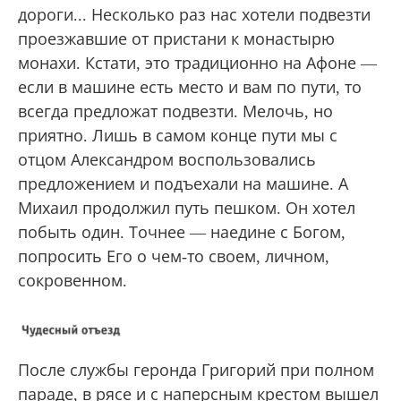
среди гор. Идти вроде недалеко, но — то
вверх, то вниз, то влево, то вправо. Зато
сколько красивого и удивительного
встретишь на этой дороге! Скальные стены с
прожилками белоснежного мрамора,
струящийся горный ручей, несущий золотую
осеннюю листву, отвесные пропасти у самой
дороги... Несколько раз нас хотели подвезти
проезжавшие от пристани к монастырю
монахи. Кстати, это традиционно на Афоне —
если в машине есть место и вам по пути, то
всегда предложат подвезти. Мелочь, но
приятно. Лишь в самом конце пути мы с
отцом Александром воспользовались
предложением и подъехали на машине. А
Михаил продолжил путь пешком. Он хотел
побыть один. Точнее — наедине с Богом,