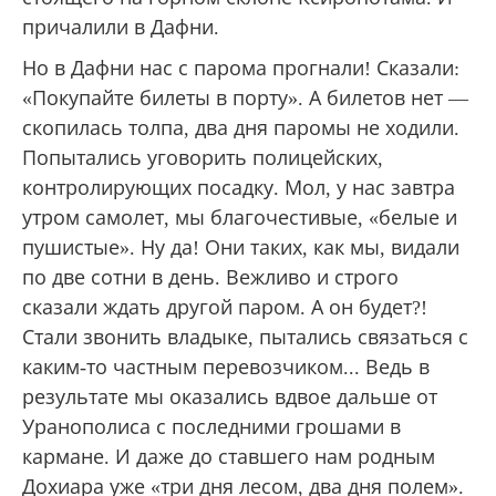
панаме руководит стройкой. Отплывая,
смотрели на этого удивительного
подвижника-труженика, пока Дохиар не
скрылся за кормой. Проплыли мимо
Ксенофонта, где побывали. Мимо
Пантелеимона, куда так и не дошли. Мимо
стоящего на горном склоне Ксиропотама. И
причалили в Дафни.
Но в Дафни нас с парома прогнали! Сказали:
«Покупайте билеты в порту». А билетов нет —
скопилась толпа, два дня паромы не ходили.
Попытались уговорить полицейских,
контролирующих посадку. Мол, у нас завтра
утром самолет, мы благочестивые, «белые и
пушистые». Ну да! Они таких, как мы, видали
по две сотни в день. Вежливо и строго