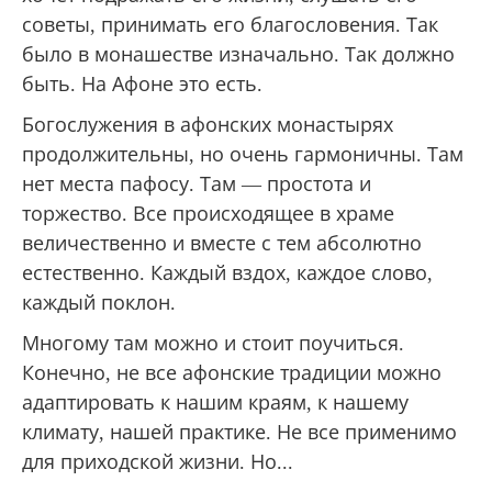
послушание, которое ты исполняешь как
диакон, священник или даже епископ.
Геронда, старец на Афоне, — наверное,
больше, чем родной отец. Его не назначают
командовать братией чьим-то властным
указом сверху. К нему сами приходят те, кто
хочет подражать его жизни, слушать его
советы, принимать его благословения. Так
было в монашестве изначально. Так должно
быть. На Афоне это есть.
Богослужения в афонских монастырях
продолжительны, но очень гармоничны. Там
нет места пафосу. Там — простота и
торжество. Все происходящее в храме
величественно и вместе с тем абсолютно
естественно. Каждый вздох, каждое слово,