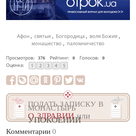
Слишком много еще дел в родной Украине.
<< Я вернулся другим (часть первая)
03.10.2017
,
,
,
,
Афон
святые
Богородица
воля Божия
,
монашество
паломничество
Просмотров:
376
Рейтинг:
0
Голосов:
0
Оценка: