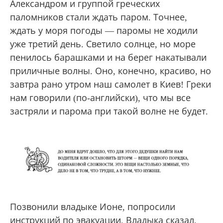
апельсины, приговаривая, что имеет на это
полное право, поскольку давным-давно
посадил эти деревья сам. Мне дал целых два.
Зная о моем отношении к родителям, сказал:
«Для мамы и для папы!»
Владыка Павел уехал, а мы с отцом
Александром и группой греческих
паломников стали ждать паром. Точнее,
ждать у моря погоды — паромы не ходили
уже третий день. Светило солнце, но море
пенилось барашками и на берег накатывали
приличные волны. Оно, конечно, красиво, но
завтра рано утром наш самолет в Киев! Греки
нам говорили (по-английски), что мы все
застряли и парома при такой волне не будет.