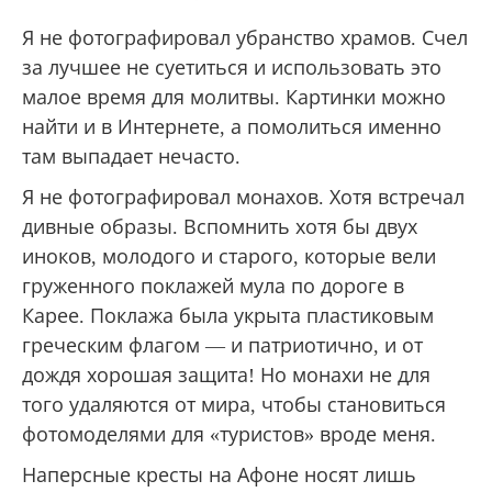
встретила моя прихожанка Екатерина,
которая отвезла отца Александра домой, а
меня к родителям. Специально перед дверью
надел рясу и куколь, взял в руки посох и
«вернулся с Афона на родительский порог».
Я не фотографировал убранство храмов. Счел
за лучшее не суетиться и использовать это
малое время для молитвы. Картинки можно
найти и в Интернете, а помолиться именно
там выпадает нечасто.
Я не фотографировал монахов. Хотя встречал
дивные образы. Вспомнить хотя бы двух
иноков, молодого и старого, которые вели
груженного поклажей мула по дороге в