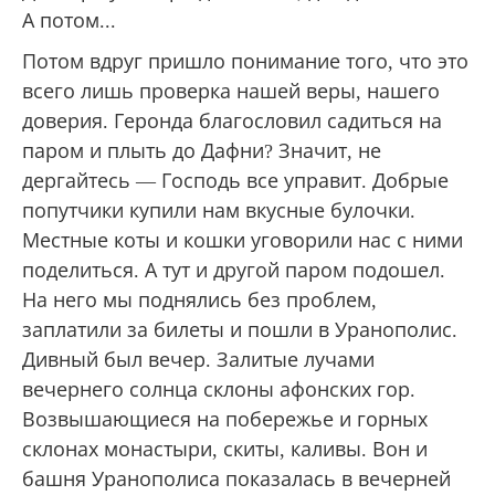
сказали ждать другой паром. А он будет?!
Стали звонить владыке, пытались связаться с
каким-то частным перевозчиком... Ведь в
результате мы оказались вдвое дальше от
Уранополиса с последними грошами в
кармане. И даже до ставшего нам родным
Дохиара уже «три дня лесом, два дня полем».
А потом...
Потом вдруг пришло понимание того, что это
всего лишь проверка нашей веры, нашего
доверия. Геронда благословил садиться на
паром и плыть до Дафни? Значит, не
дергайтесь — Господь все управит. Добрые
попутчики купили нам вкусные булочки.
Местные коты и кошки уговорили нас с ними
поделиться. А тут и другой паром подошел.