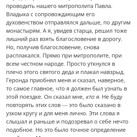
попросить Его о чем-то своем, личном,
сокровенном.
После службы геронда Григорий при полном
параде, в рясе и с наперсным крестом вышел
проводить нашего митрополита Павла.
Владыка с сопровождающим его
духовенством отправлялся дальше, по другим
монастырям. А я, увидев старца, решил тоже
лишний раз взять благословение в дорогу.
Но, получив благословение, снова
расплакался. Прямо при митрополите, при
всем честном народе. Просто уткнулся в
плечо этого святого деда и плакал навзрыд.
Геронда приобнял меня и сказал, наверное,