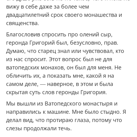
нелепостью, дерзостью. Даже если геронда
сотню раз прав в своем обличении, не мне
произносить эти слова. Не мне упрекать
здесь кого-либо в чем-то. Этот паренек в рясе
наверняка уже не первый год подвизается как
может в одном из афонских монастырей. И в
его душе уже есть нечто такое, чего я пока не
вижу в себе даже за более чем
двадцатилетний срок своего монашества и
священства.
Благословив спросить про олений сыр,
геронда Григорий был, безусловно, прав.
Думаю, что старец знал или чувствовал, кто
из нас спросит. Этот вопрос был не для
ватопедских монахов, он был для меня. Не
обличить их, а показать мне, какой я на