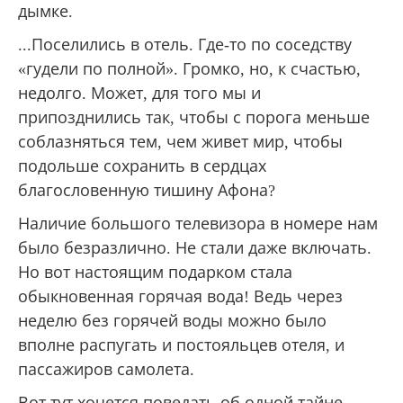
На него мы поднялись без проблем,
заплатили за билеты и пошли в Уранополис.
Дивный был вечер. Залитые лучами
вечернего солнца склоны афонских гор.
Возвышающиеся на побережье и горных
склонах монастыри, скиты, каливы. Вон и
башня Уранополиса показалась в вечерней
дымке.
...Поселились в отель. Где-то по соседству
«гудели по полной». Громко, но, к счастью,
недолго. Может, для того мы и
припозднились так, чтобы с порога меньше
соблазняться тем, чем живет мир, чтобы
подольше сохранить в сердцах
благословенную тишину Афона?
Наличие большого телевизора в номере нам