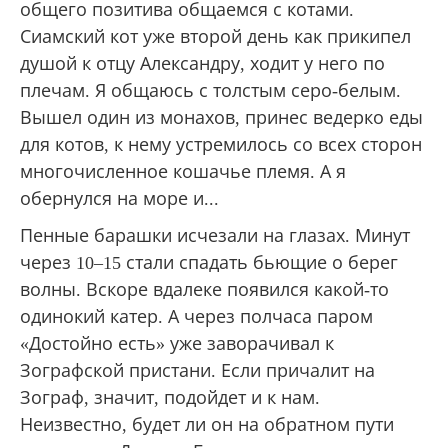
дело не в том, что труднее, а в том, что
нужнее. Водитель нужен на другом, не менее
важном послушании. Вопрос лишь в том, так
ли нужен здесь для промышления Божия
продолжающийся шторм?
Сидим, ждем. Для положительных эмоций и
общего позитива общаемся с котами.
Сиамский кот уже второй день как прикипел
душой к отцу Александру, ходит у него по
плечам. Я общаюсь с толстым серо-белым.
Вышел один из монахов, принес ведерко еды
для котов, к нему устремилось со всех сторон
многочисленное кошачье племя. А я
обернулся на море и...
Пенные барашки исчезали на глазах. Минут
через 10–15 стали спадать бьющие о берег