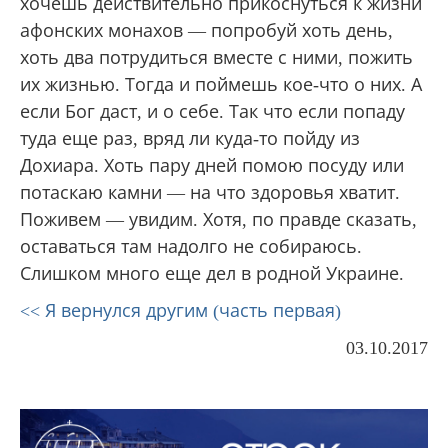
Геронда Григорий мудро сказал нам: «В
первый раз приезжают посмотреть, во
второй — попробовать, в третий — как
получится. Может быть, и пожить». К
приезжим священникам на Афоне всегда
относятся как к дорогим гостям. Но если
хочешь действительно прикоснуться к жизни
афонских монахов — попробуй хоть день,
хоть два потрудиться вместе с ними, пожить
их жизнью. Тогда и поймешь кое-что о них. А
если Бог даст, и о себе. Так что если попаду
туда еще раз, вряд ли куда-то пойду из
Дохиара. Хоть пару дней помою посуду или
потаскаю камни — на что здоровья хватит.
Поживем — увидим. Хотя, по правде сказать,
оставаться там надолго не собираюсь.