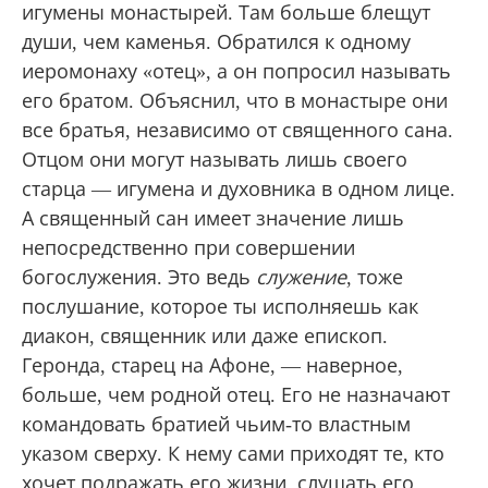
Карее. Поклажа была укрыта пластиковым
греческим флагом — и патриотично, и от
дождя хорошая защита! Но монахи не для
того удаляются от мира, чтобы становиться
фотомоделями для «туристов» вроде меня.
Наперсные кресты на Афоне носят лишь
игумены монастырей. Там больше блещут
души, чем каменья. Обратился к одному
иеромонаху «отец», а он попросил называть
его братом. Объяснил, что в монастыре они
все братья, независимо от священного сана.
Отцом они могут называть лишь своего
старца — игумена и духовника в одном лице.
А священный сан имеет значение лишь
непосредственно при совершении
богослужения. Это ведь
служение
, тоже