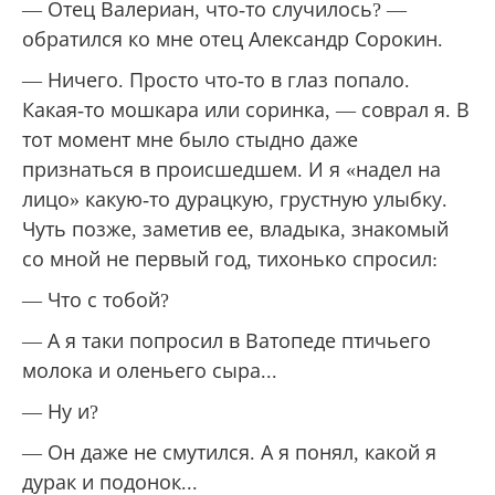
самом деле, — наверное, в этом и была
скрытая суть слов геронды Григория.
Мы вышли из Ватопедского монастыря и
направились к машине. Мне было стыдно. Я
делал вид, что протираю глаза, потому что
слезы продолжали течь.
— Отец Валериан, что-то случилось? —
обратился ко мне отец Александр Сорокин.
— Ничего. Просто что-то в глаз попало.
Какая-то мошкара или соринка, — соврал я. В
тот момент мне было стыдно даже
признаться в происшедшем. И я «надел на
лицо» какую-то дурацкую, грустную улыбку.
Чуть позже, заметив ее, владыка, знакомый
со мной не первый год, тихонько спросил: