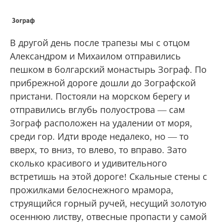
— Что с тобой?
— А я таки попросил в Ватопеде птичьего
молока и оленьего сыра...
— Ну и?
— Он даже не смутился. А я понял, какой я
дурак и подонок...
В другой день после трапезы мы с отцом
Александром и Михаилом отправились
пешком в болгарский монастырь Зограф. По
прибрежной дороге дошли до Зографской
пристани. Постояли на морском берегу и
отправились вглубь полуострова — сам
Зограф расположен на удалении от моря,