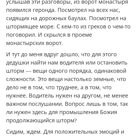
водители заняты на послушаниях. Как-нибудь
нас обязательно отправят в Уранополис, а
пока нам стоит сидеть и ждать. Благословили
ждать — вышли в монастырскую беседку,
сидим и ждем. В беседке нас стали
расспрашивать, как мы будем отъезжать и
будут ли еще места в машине. Словно
услышав эти разговоры, из ворот монастыря
появился геронда. Посмотрел на всех нас,
сидящих на дорожных баулах. Посмотрел на
штормящее море. С кем-то из греков о чем-то
поговорил. И скрылся в проеме
монастырских ворот.
И тут до меня вдруг дошло, что для этого
дедушки найти нам водителя или остановить
шторм — вещи одного порядка, одинаковой
сложности. Это вещи настолько земные, что