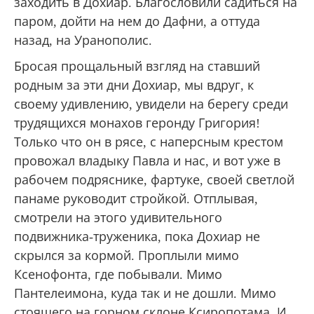
волны. Вскоре вдалеке появился какой-то
одинокий катер. А через полчаса паром
«Достойно есть» уже заворачивал к
Зографской пристани. Если причалит на
Зограф, значит, подойдет и к нам.
Неизвестно, будет ли он на обратном пути
заходить в Дохиар. Благословили садиться на
паром, дойти на нем до Дафни, а оттуда
назад, на Уранополис.
Бросая прощальный взгляд на ставший
родным за эти дни Дохиар, мы вдруг, к
своему удивлению, увидели на берегу среди
трудящихся монахов геронду Григория!
Только что он в рясе, с наперсным крестом
провожал владыку Павла и нас, и вот уже в
рабочем подряснике, фартуке, своей светлой