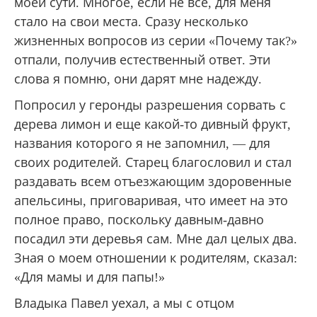
то самое главное, что я должен был узнать в
этой поездке. Он сказал мне,
кто я
. Не буду
повторять этих слов — это было сказано в
узком кругу и для меня лично. Эти слова я
слышал и раньше и подозревал о себе нечто
подобное. Но это было точное определение
моей сути. Многое, если не все, для меня
стало на свои места. Сразу несколько
жизненных вопросов из серии «Почему так?»
отпали, получив естественный ответ. Эти
слова я помню, они дарят мне надежду.
Попросил у геронды разрешения сорвать с
дерева лимон и еще какой-то дивный фрукт,
названия которого я не запомнил, — для
своих родителей. Старец благословил и стал
раздавать всем отъезжающим здоровенные