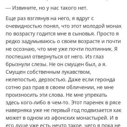
Ни один мускул не дрогнул на его лице, ни
одна морщинка не исказила его. Все так же
открыто и добродушно глядя на меня,
нисколько не смущаясь, он снова повторил:
— Извините, но у нас такого нет.
Еще раз взглянув на него, я вдруг с
очевидностью понял, что этот молодой монах
по возрасту годится мне в сыновья. Просто я
редко задумываюсь о своем возрасте и почти
не осознаю, что мне уже почти полтинник. Я
поспешил отвернуться от него. Из глаз
брызнули слезы. Не он смущен был, а я.
Смущен собственным лукавством,