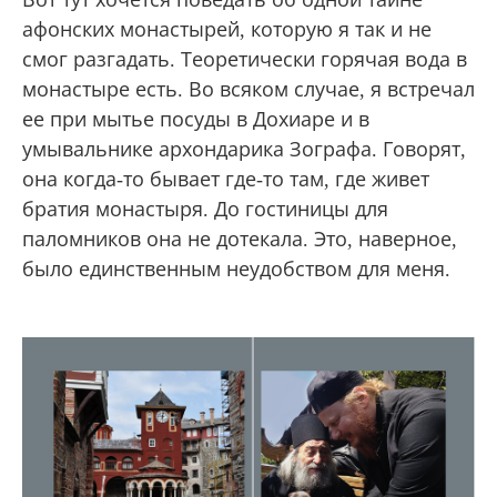
было безразлично. Не стали даже включать.
Но вот настоящим подарком стала
обыкновенная горячая вода! Ведь через
неделю без горячей воды можно было
вполне распугать и постояльцев отеля, и
пассажиров самолета.
Вот тут хочется поведать об одной тайне
афонских монастырей, которую я так и не
смог разгадать. Теоретически горячая вода в
монастыре есть. Во всяком случае, я встречал
ее при мытье посуды в Дохиаре и в
умывальнике архондарика Зографа. Говорят,
она когда-то бывает где-то там, где живет
братия монастыря. До гостиницы для
паломников она не дотекала. Это, наверное,
было единственным неудобством для меня.