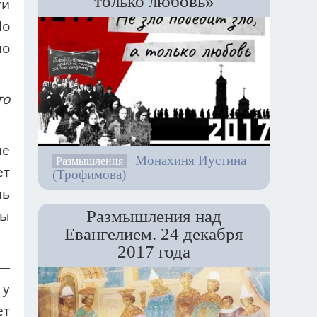
только любовь»
ти
Но
но
то
не
Монахиня Иустина
Размышления
ет
(Трофимова)
нь
Размышления над
бы
Евангелием. 24 декабря
2017 года
 —
 у
ет