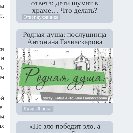
ответа: дети шумят в
ом
храме… Что делать?
е,
Ответ духовника
Родная душа: послушница
Антонина Галиаскарова
ся
 и
ть
ам
ой
е.
Личный опыт
ым
«Не зло победит зло, а
их