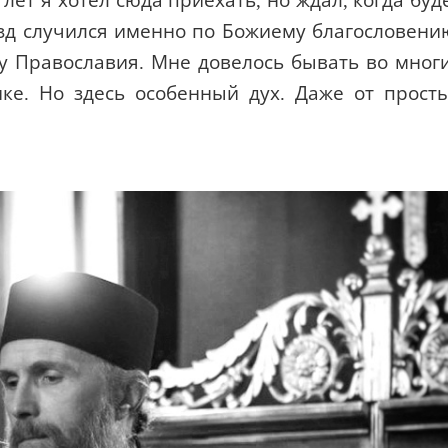
лет я хотел сюда приехать, но ждал, когда буд
езд случился именно по Божиему благословени
у Православия. Мне довелось бывать во мног
ке. Но здесь особенный дух. Даже от прост