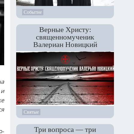
Событие
Верные Христу:
священномученик
Валериан Новицкий
ша
 и
же
ся
Святые
Три вопроса — три
о-