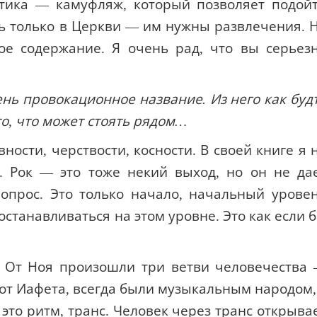
утика — камуфляж, который позволяет подой
ь только в Церкви — им нужны развлечения. 
ое содержание. Я очень рад, что вы серьез
ень провокационное название. Из него как буд
-то, что может стоять рядом…
ности, черствости, косности. В своей книге я 
. Рок — это тоже некий выход, но он не да
опрос. Это только начало, начальный урове
станавливаться на этом уровне. Это как если 
. От Ноя произошли три ветви человечества
от Иафета, всегда были музыкальным народом,
это ритм, транс. Человек через транс открыва