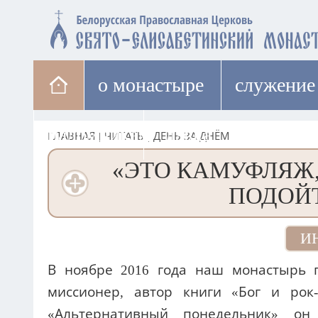
о монастыре
cлужение
паломникам
лавка
ГЛАВНАЯ
|
ЧИТАТЬ
|
ДЕНЬ ЗА ДНЁМ
«ЭТО КАМУФЛЯЖ,
ПОДОЙ
И
В ноябре 2016 года наш монастырь п
миссионер, автор книги «Бог и рок
«Альтернативный понедельник» он