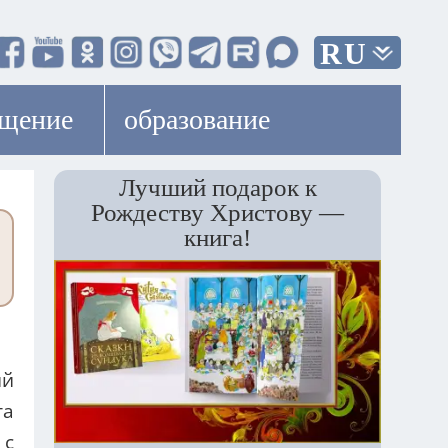
RU
ещение
образование
Лучший подарок к
Рождеству Христову —
книга!
ий
та
 с