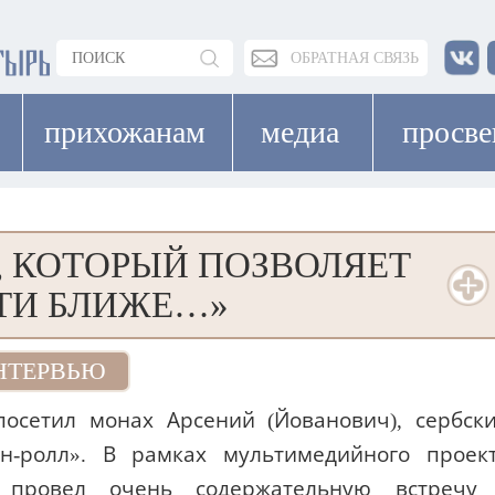
ОБРАТНАЯ СВЯЗЬ
прихожанам
медиа
просв
 КОТОРЫЙ ПОЗВОЛЯЕТ
ТИ БЛИЖЕ…»
НТЕРВЬЮ
осетил монах Арсений (Йованович), сербск
-н-ролл». В рамках мультимедийного проек
 провел очень содержательную встречу