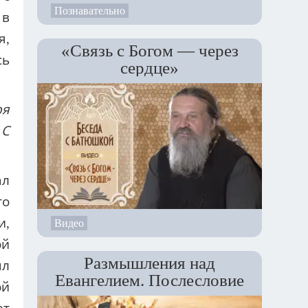
Познавательно
 в
я,
«Связь с Богом — через
сь
сердце»
ря
 С
ал
то
и,
Видео
ой
Размышления над
ыл
Евангелием. Послесловие
ой