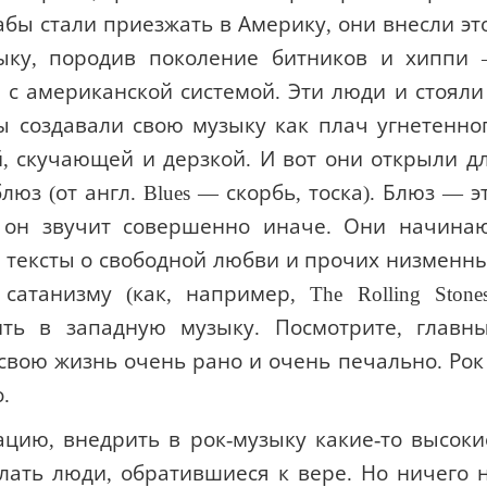
бы стали приезжать в Америку, они внесли эт
ыку, породив поколение битников и хиппи
 с американской системой. Эти люди и стояли
ы создавали свою музыку как плач угнетенно
, скучающей и дерзкой. И вот они открыли д
з (от англ. Blues — скорбь, тоска). Блюз — э
х он звучит совершенно иначе. Они начина
е тексты о свободной любви и прочих низменн
танизму (как, например, The Rolling Stones
ить в западную музыку. Посмотрите, главн
свою жизнь очень рано и очень печально. Рок
.
ацию, внедрить в рок-музыку какие-то высоки
лать люди, обратившиеся к вере. Но ничего 