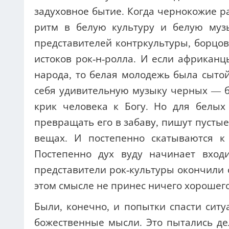
задуховное бытие. Когда чернокожие ра
ритм в белую культуру и белую муз
представителей контркультуры, борцов
истоков рок-н-ролла. И если африканц
народа, то белая молодежь была сытой
себя удивительную музыку черных — блю
крик человека к Богу. Но для белы
превращать его в забаву, пишут пусты
вещах. И постепенно скатываются к са
Постепенно дух вуду начинает вход
представители рок-культуры окончили 
этом смысле не принес ничего хорошего
Были, конечно, и попытки спасти ситу
божественные мысли. Это пытались де