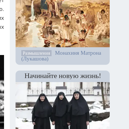
ет
ю.
их
ых
Монахиня Матрона
Размышления
(Лукашова)
Начинайте новую жизнь!