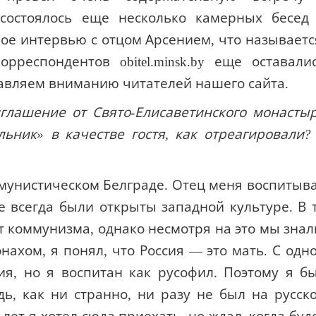
 состоялось еще несколько камерных бесед
е интервью с отцом Арсением, что называетс
респондентов obitel.minsk.by еще оставали
тавляем вниманию читателей нашего сайта.
глашение от Свято-Елисаветинского монасты
ьник» в качестве гостя, как отреагировали?
ммунистическом Белграде. Отец меня воспитыв
е всегда были открыты западной культуре. В 
 коммунизма, однако несмотря на это мы знал
онахом, я понял, что Россия — это мать. С одн
ия, но я воспитан как русофил. Поэтому я б
дь, как ни странно, ни разу не был на русск