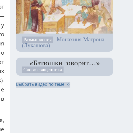
от
 —
 у
го
Монахиня Матрона
Размышления
ля
(Лукашова)
то
«Батюшки говорят…»
ют
Слово священника
ых
).
Выбрать видео по теме >>
ые
 в
е,
не