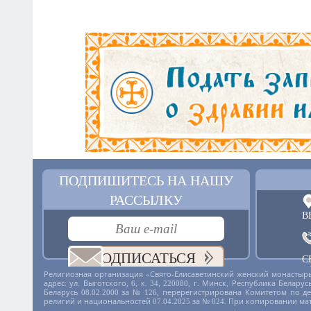
ПОДПИШИТЕСЬ НА НАШУ
РАССЫЛКУ
В
ПОДПИСАТЬСЯ
С
+
Религиозная организация «Свято-Елисаветинский женский монастырь
адрес: ул. Выготского, 6, к. 34, 220080, г. Минск, Республика Бела
Беларусь 08.02.2000 за № 126, перерегистрирована Комитетом по 
религий и национальностей 07.04.2025 за № 024. При копировании ма