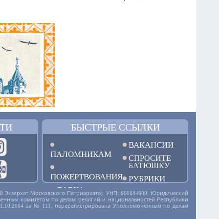
ТИ
БЫСТРЫЕ ССЫЛКИ
ВАКАНСИИ
ПАЛОМНИКАМ
СПРОСИТЕ
БАТЮШКУ
ПОЖЕРТВОВАНИЯ
РУБРИКИ
ЛАВКА
й Экзархат Московского Патриархата). УНП: 600684609. Юридический
дарственным комитетом по делам религий и национальностей Республики
01.10.2004 за № 111, перерегистрирована Уполномоченным по делам