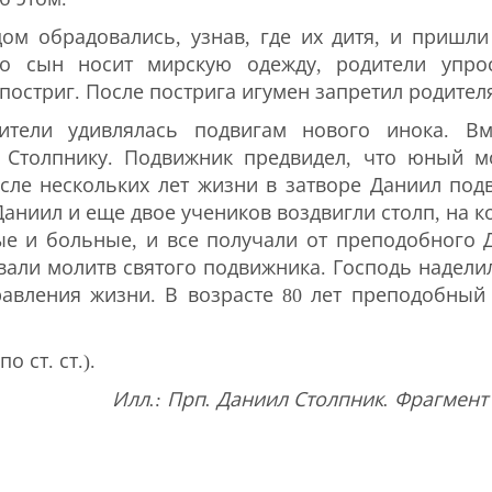
ом обрадовались, узнав, где их дитя, и пришли
то сын носит мирскую одежду, родители упр
постриг. После пострига игумен запретил родител
ители удивлялась подвигам нового инока. В
 Столпнику. Подвижник предвидел, что юный м
осле нескольких лет жизни в затворе Даниил под
Даниил и еще двое учеников воздвигли столп, на 
ные и больные, и все получали от преподобного
ли молитв святого подвижника. Господь наделил
равления жизни. В возрасте 80 лет преподобны
о ст. ст.).
Илл.: Прп. Даниил Столпник. Фрагмент 