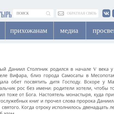
ОБРАТНАЯ СВЯЗЬ
прихожанам
медиа
просв
ый Даниил Столпник родился в начале V века 
еле Вифара, близ города Самосаты в Месопота
дала обет посвятить дитя Господу. Вскоре у М
альчик рос без имени: родители хотели, чтобы то
ил тоже от Бога. Настоятель монастыря, куда пр
гослужебных книг и прочел слова пророка Даниил
о святого. Когда отроку исполнилось двенадцать л
б этом.