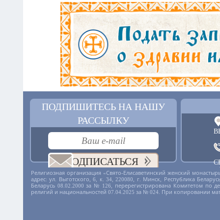
ПОДПИШИТЕСЬ НА НАШУ
РАССЫЛКУ
В
ПОДПИСАТЬСЯ
С
+
Религиозная организация «Свято-Елисаветинский женский монастырь
адрес: ул. Выготского, 6, к. 34, 220080, г. Минск, Республика Бела
Беларусь 08.02.2000 за № 126, перерегистрирована Комитетом по 
религий и национальностей 07.04.2025 за № 024. При копировании ма