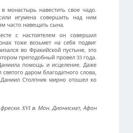
 в монастырь навестить свое чадо.
осили игумена совершить над ним
ям часто навещать сына.
месте с настоятелем он совершил
онах тоже возьмет на себя подвиг
визался во Фракийской пустыне, это
котором преподобный провел 33 года.
 Даниила помощь и исцеление. Даже
 святого даром благодатного слова,
й Даниил Столпник мирно отошел ко
фрески. XVI в. Мон. Дионисиат, Афон