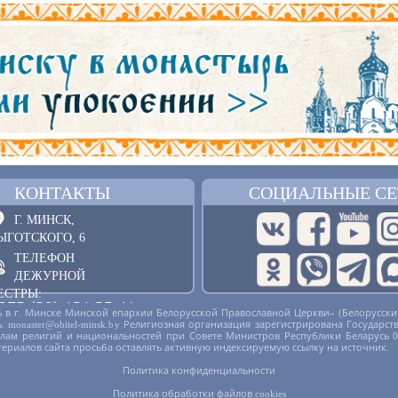
КОНТАКТЫ
СОЦИАЛЬНЫЕ СЕ
Г. МИНСК,
ЫГОТСКОГО, 6
ТЕЛЕФОН
ДЕЖУРНОЙ
ЕСТРЫ:
375 (29) 121 25 41
 в г. Минске Минской епархии Белорусской Православной Церкви» (Белорусски
русь. monaster@obitel-minsk.by Религиозная организация зарегистрирована Госу
ОБРАТНАЯ СВЯЗЬ
делам религий и национальностей при Совете Министров Республики Беларусь 
териалов сайта просьба оставлять активную индексируемую ссылку на источник.
Политика конфиденциальности
Политика обработки файлов cookies