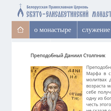
о монастыре
cлужение
паломникам
лавка
Преподобный Даниил Столпник
Преподобн
Марфа в с
молитвах 
возраста м
себе получ
одну из бо
честь этог
не сказав о