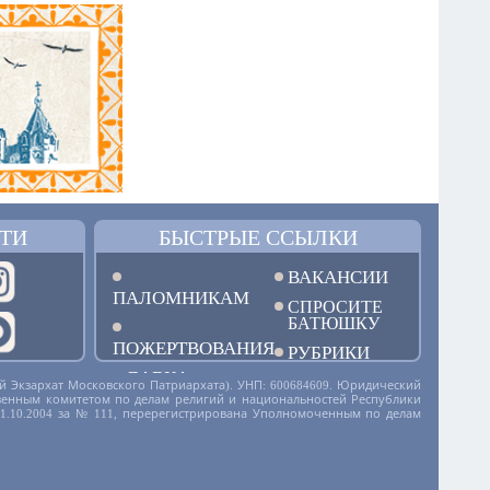
ТИ
БЫСТРЫЕ ССЫЛКИ
ВАКАНСИИ
ПАЛОМНИКАМ
СПРОСИТЕ
БАТЮШКУ
ПОЖЕРТВОВАНИЯ
РУБРИКИ
ЛАВКА
й Экзархат Московского Патриархата). УНП: 600684609. Юридический
дарственным комитетом по делам религий и национальностей Республики
01.10.2004 за № 111, перерегистрирована Уполномоченным по делам