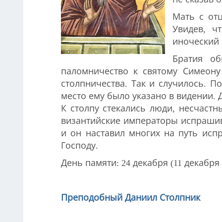
Мать с отц
Увидев, ч
иноческий 
Братия об
паломничество к святому Симеону
столпничества. Так и случилось. П
место ему было указано в видении. 
К столпу стекались люди, несчаст
византийские императоры испрашива
и он наставил многих на путь исп
Господу.
День памяти: 24 декабря (11 декабря п
Преподобный Даниил Столпник