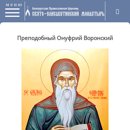
меню
Преподобный Онуфрий Воронский