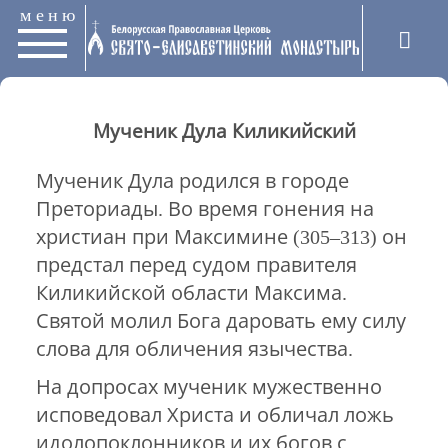
меню
Мученик Дула Киликийский
Мученик Дула родился в городе
Преториады. Во время гонения на
христиан при Максимине (305–313) он
предстал перед судом правителя
Киликийской области Максима.
Святой молил Бога даровать ему силу
слова для обличения язычества.
На допросах мученик мужественно
исповедовал Христа и обличал ложь
идолопоклонников и их богов с