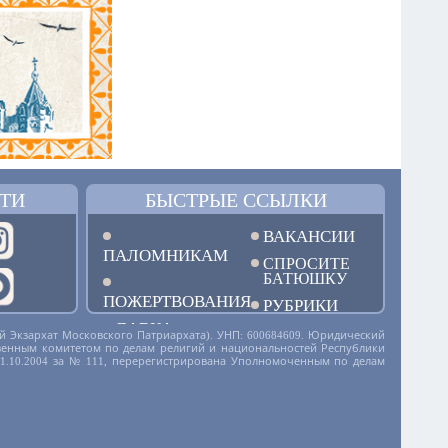
ТИ
БЫСТРЫЕ ССЫЛКИ
ВАКАНСИИ
ПАЛОМНИКАМ
СПРОСИТЕ
БАТЮШКУ
ПОЖЕРТВОВАНИЯ
РУБРИКИ
ЛАВКА
й Экзархат Московского Патриархата). УНП: 600684609. Юридический
дарственным комитетом по делам религий и национальностей Республики
01.10.2004 за № 111, перерегистрирована Уполномоченным по делам