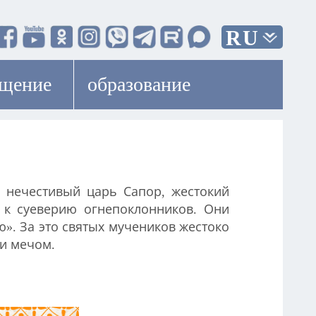
RU
ещение
образование
л нечестивый царь Сапор, жестокий
я к суеверию огнепоклонников. Они
ю». За это святых мучеников жестоко
ли мечом.