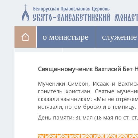
о монастыре
cлужение
паломникам
лавка
Священномученик Вахтисий Бет-Н
Мученики Симеон, Исаак и Вахтиси
гонитель христиан. Святые мучени
сказали язычникам: «Мы не отречемс
истязали, потом бросили в темницу.
День памяти: 31 мая (18 мая по ст. ст.