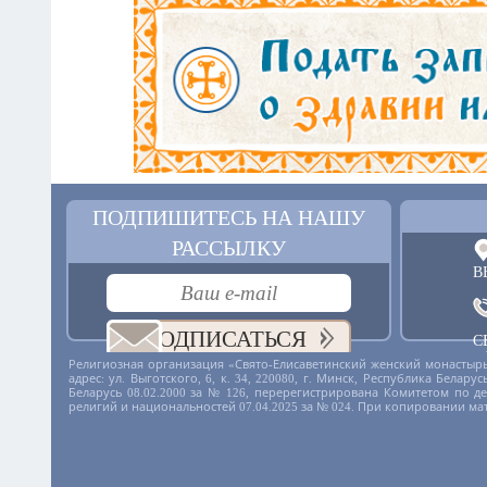
ПОДПИШИТЕСЬ НА НАШУ
РАССЫЛКУ
В
ПОДПИСАТЬСЯ
С
+
Религиозная организация «Свято-Елисаветинский женский монастырь
адрес: ул. Выготского, 6, к. 34, 220080, г. Минск, Республика Бела
Беларусь 08.02.2000 за № 126, перерегистрирована Комитетом по 
религий и национальностей 07.04.2025 за № 024. При копировании ма