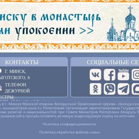
КОНТАКТЫ
СОЦИАЛЬНЫЕ СЕ
Г. МИНСК,
ЫГОТСКОГО, 6
ТЕЛЕФОН
ДЕЖУРНОЙ
ЕСТРЫ:
375 (29) 121 25 41
 в г. Минске Минской епархии Белорусской Православной Церкви» (Белорусски
русь. monaster@obitel-minsk.by Религиозная организация зарегистрирована Госу
ОБРАТНАЯ СВЯЗЬ
делам религий и национальностей при Совете Министров Республики Беларусь 
териалов сайта просьба оставлять активную индексируемую ссылку на источник.
Политика конфиденциальности
Политика обработки файлов cookies