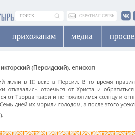
ОБРАТНАЯ СВЯЗЬ
прихожанам
медиа
просв
икторский (Персидский), епископ
й жили в III веке в Персии. В то время прави
ки отказались отречься от Христа и обратитьс
я от Творца твари и не поклонимся солнцу и огн
 Семь дней их морили голодом, а после этого усек
).