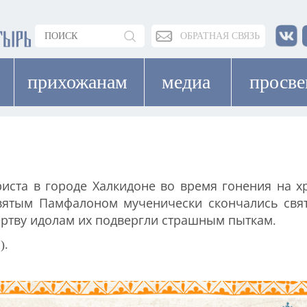
ОБРАТНАЯ СВЯЗЬ
прихожанам
медиа
просв
иста в городе Халкидоне во время гонения на 
 святым Памфалоном мученически скончались св
ертву идолам их подвергли страшным пыткам.
).