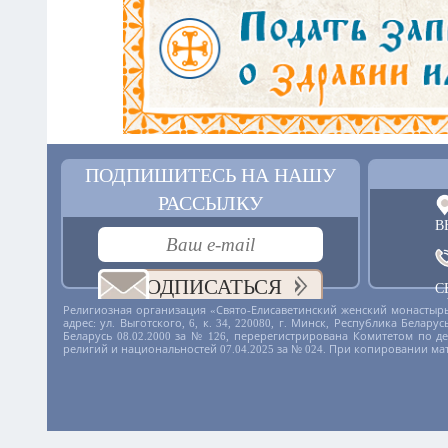
ПОДПИШИТЕСЬ НА НАШУ
РАССЫЛКУ
В
ПОДПИСАТЬСЯ
С
+
Религиозная организация «Свято-Елисаветинский женский монастырь
адрес: ул. Выготского, 6, к. 34, 220080, г. Минск, Республика Бела
Беларусь 08.02.2000 за № 126, перерегистрирована Комитетом по 
религий и национальностей 07.04.2025 за № 024. При копировании ма