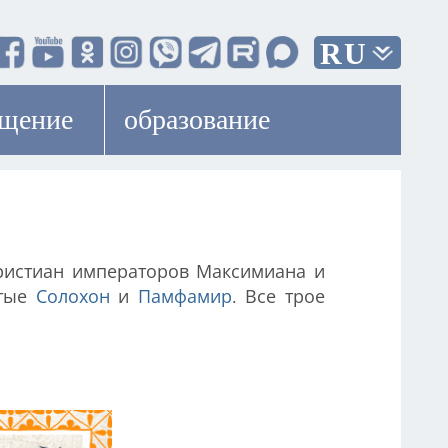
RU
ещение
образование
христиан императоров Максимиана и
ятые
Солохон
и
Памфамир
. Все трое