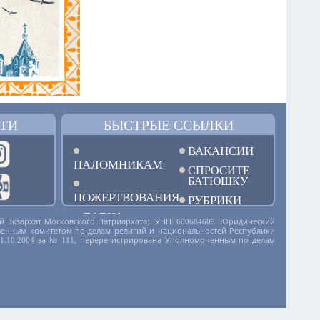
ТИ
БЫСТРЫЕ ССЫЛКИ
ВАКАНСИИ
ПАЛОМНИКАМ
СПРОСИТЕ
БАТЮШКУ
ПОЖЕРТВОВАНИЯ
РУБРИКИ
ЛАВКА
й Экзархат Московского Патриархата). УНП: 600684609. Юридический
дарственным комитетом по делам религий и национальностей Республики
01.10.2004 за № 111, перерегистрирована Уполномоченным по делам