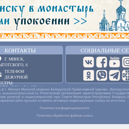
КОНТАКТЫ
СОЦИАЛЬНЫЕ СЕ
Г. МИНСК,
ЫГОТСКОГО, 6
ТЕЛЕФОН
ДЕЖУРНОЙ
ЕСТРЫ:
375 (29) 121 25 41
 в г. Минске Минской епархии Белорусской Православной Церкви» (Белорусски
русь. monaster@obitel-minsk.by Религиозная организация зарегистрирована Госу
ОБРАТНАЯ СВЯЗЬ
делам религий и национальностей при Совете Министров Республики Беларусь 
териалов сайта просьба оставлять активную индексируемую ссылку на источник.
Политика конфиденциальности
Политика обработки файлов cookies