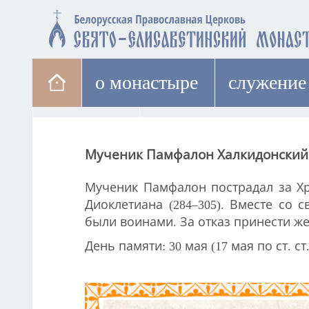
о монастыре
cлужение
паломникам
лавка
Мученик Памфалон Халкидонский
Мученик Памфалон пострадал за Хр
Диоклетиана (284–305). Вместе со
были воинами. За отказ принести ж
День памяти: 30 мая (17 мая по ст. ст.