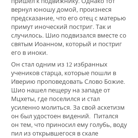
пришел к подвижнику. Однако тот
вернул юношу домой, произнеся
предсказание, что его отец с матерью
примут иноческий постриг. Так и
случилось. Шио подвизался вместе со
святым Иоанном, который и постриг
его в иноки.
Он стал одним из 12 избранных
учеников старца, которые пошли в
Иверию проповедовать Слово Божие.
Шио нашел пещеру на западе от
Мцхеты, где поселился и стал
усиленно молиться. За свой аскетизм
он был удостоен видений. Питался
он тем, что приносил ему голубь, воду
пил из открывшегося в скале