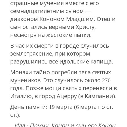
страшные мучения вместе с его
семнадцатилетним сыном —
диаконом Кононом Младшим. Отец и
сын остались верными Христу,
несмотря на жестокие пытки.
В час их смерти в городе случилось
землетрясение, при котором
разрушились все идольские капища.
Монахи тайно погребли тела святых
мучеников. Это случилось около 270
года. Позже мощи святых перенесли в
Италию, в город Ацерру (в Кампании).
День памяти: 19 марта (6 марта по ст.
ст.).
Илл.: Прмчч. Конон и сын его Конон.