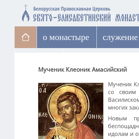
о монастыре
cлужение
паломникам
лавка
Мученик Клеоник Амасийский
Мученик Кл
со своим
Василиско
многих за
Новым пр
беспощадн
идолам и о