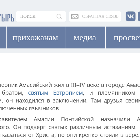
ОБРАТНАЯ СВЯЗЬ
прихожанам
медиа
просв
еоник Амасийский жил в III–IV веке в городе Ама
 братом,
святым Евтропием
, и племянником 
м, он находился в заключении. Там друзья сво
ключенных язычников.
авителем Амасии Понтийской назначили Ас
ого. Он подверг святых различным истязаниям, 
тказаться от Христа, но они крепко стояли в вер