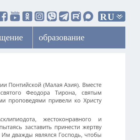
RU
ещение
образование
сии Понтийской (Малая Азия). Вместе
святого Феодора Тирона, святым
ими проповедями привели ко Христу
клипиодота, жестоконравного и
пытаясь заставить принести жертву
е. Им дважды являлся Господь, чтобы