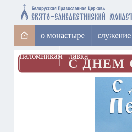
о монастыре
cлужение
паломникам
лавка
С ДНЕМ 