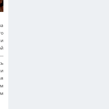
ма
то
 и
ой
 —
сь
ли
ая
ом
ем