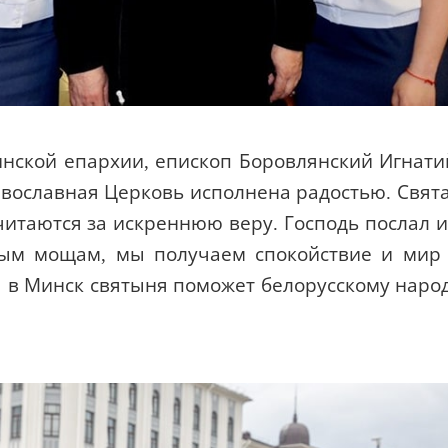
нской епархии, епископ Боровлянский Игнати
авославная Церковь исполнена радостью. Свят
читаются за искреннюю веру. Господь послал 
ятым мощам, мы получаем спокойствие и мир
я в Минск святыня поможет белорусскому наро