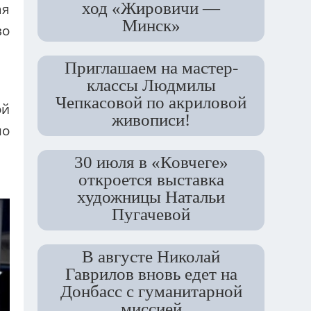
ход «Жировичи —
ая
Минск»
во
Приглашаем на мастер-
.
классы Людмилы
Чепкасовой по акриловой
ой
живописи!
по
30 июля в «Ковчеге»
откроется выставка
художницы Натальи
Пугачевой
В августе Николай
Гаврилов вновь едет на
Донбасс с гуманитарной
миссией