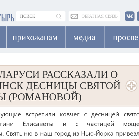
ОБРАТНАЯ СВЯЗЬ
прихожанам
медиа
просв
ЛАРУСИ РАССКАЗАЛИ О
ИНСК ДЕСНИЦЫ СВЯТОЙ
Ы (РОМАНОВОЙ)
ующие встретили ковчег с десницей свят
нягини Елисаветы и с частицей мощ
. Святыню в наш город из Нью-Йорка привез