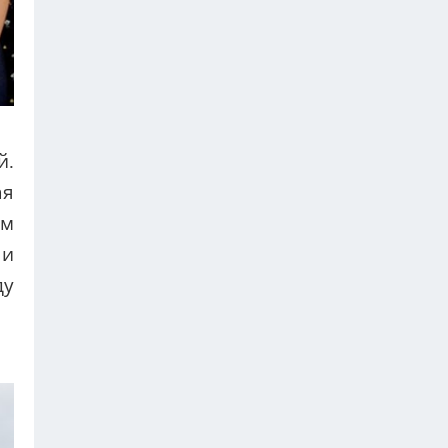
й.
ая
им
 и
ду