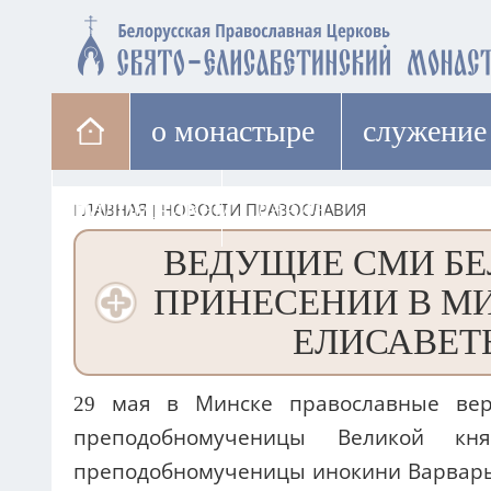
о монастыре
cлужение
паломникам
лавка
ГЛАВНАЯ
|
НОВОСТИ ПРАВОСЛАВИЯ
ВЕДУЩИЕ СМИ БЕ
ПРИНЕСЕНИИ В М
ЕЛИСАВЕТ
29 мая в Минске православные вер
преподобномученицы Великой к
преподобномученицы инокини Варвары