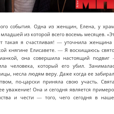
го события. Одна из женщин, Елена, у хра
 младшей из которой всего восемь месяцев. «Э
Вот такая я счастливая! — уточнила женщина
кой княгине Елисавете. — Я восхищаюсь свят
тианкой, она совершила настоящий подвиг
ила человека, который его убил. Занимала
ицы, несла людям веру. Даже когда ее забира
твом, по-царски приняла свою участь. Свят
ее уважение! Она и сегодня является пример
нства и чести — того, чего сегодня в наш