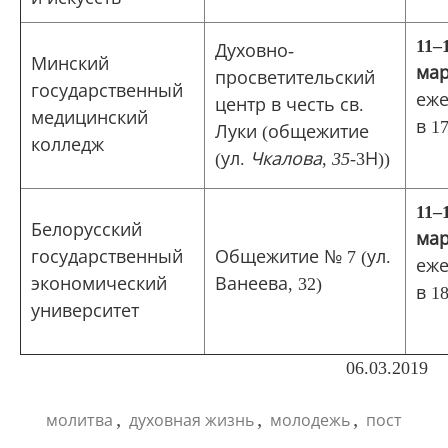
11
‒
Духовно-
Минский
мар
просветительский
государственный
еже
центр в честь св.
медицинский
в 17
Луки (общежитие
колледж
(ул.
Чкалова
,
35
-3Н))
11
‒
Белорусский
мар
государственный
Общежитие № 7 (ул.
еже
экономический
Ванеева, 32)
в 18
университет
06.03.2019
,
,
,
молитва
духовная жизнь
молодежь
пост