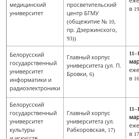
еже
медицинский
просветительский
в 19
университет
центр БГМУ
(общежитие № 10,
пр. Дзержинского,
93))
11
‒
Белорусский
Главный корпус
мар
государственный
университета (ул. П.
еже
университет
Бровки, 6)
в 16
информатики и
радиоэлектроники
Белорусский
11
‒
государственный
Главный корпус
мар
университет
университета (ул.
еже
культуры
Рабкоровская, 17)
в 17
и искусств