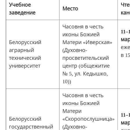
Учебное
Чте
Место
заведение
кан
Часовня в честь
11
‒
иконы Божией
мар
Белорусский
Матери «Иверская»
еже
аграрный
(Духовно-
в 15
технический
просветительский
университет
центр (общежитие
№ 5, ул. Кедышко,
10))
Часовня в честь
иконы Божией
Матери
11
‒
Белорусский
«Скоропослушница»
мар
государственный
(Духовно-