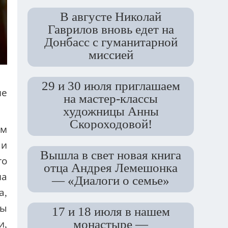
В августе Николай
Гаврилов вновь едет на
Донбасс с гуманитарной
миссией
29 и 30 июля приглашаем
ме
на мастер-классы
художницы Анны
Скороходовой!
ем
 и
Вышла в свет новая книга
го
отца Андрея Лемешонка
на
— «Диалоги о семье»
а,
цы
17 и 18 июля в нашем
монастыре —
и,