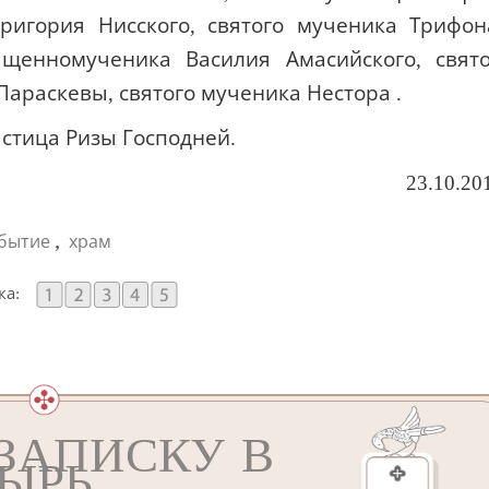
ригория Нисского, святого мученика Трифон
щенномученика Василия Амасийского, свят
араскевы, святого мученика Нестора .
стица Ризы Господней.
23.10.20
,
бытие
храм
ка:
ЗАПИСКУ В
ЫРЬ