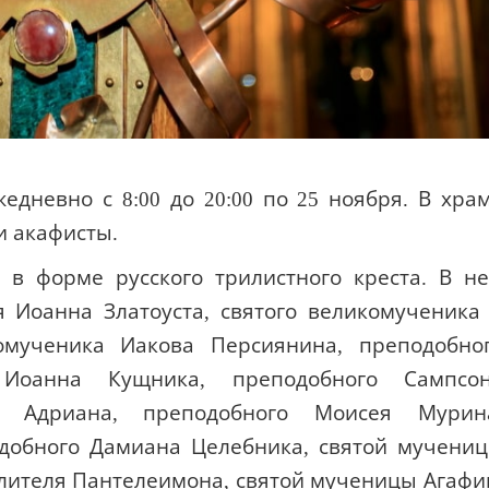
дневно с 8:00 до 20:00 по 25 ноября. В хра
и акафисты.
 в форме русского трилистного креста. В н
 Иоанна Златоуста, святого великомученика
комученика Иакова Персиянина, преподобно
 Иоанна Кущника, преподобного Сампсо
а Адриана, преподобного Моисея Мурин
добного Дамиана Целебника, святой мучени
лителя Пантелеимона, святой мученицы Агафи