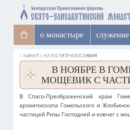
о монастыре
cлужение
паломникам
лавка
ГЛАВНАЯ
|
НОВОСТИ ПРАВОСЛАВИЯ
В НОЯБРЕ В ГОМ
МОЩЕВИК С ЧАСТ
В Спасо-Преображенский храм Гом
архиепископа Гомельского и Жлобинск
частицей Ризы Господней и ковчег с м