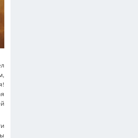
ел
м,
я!
ая
ей
ти
бы