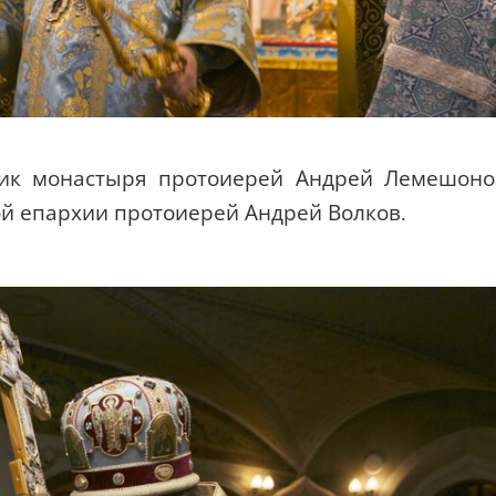
ник монастыря протоиерей Андрей Лемешоно
й епархии протоиерей Андрей Волков.