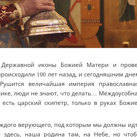
я Державной иконы Божией Матери и пров
роисходили 100 лет назад, и сегодняшним дне
«Рушится величайшая империя православна
нике, люди не знают, что делать… Междоусобн
 есть царский скипетр, только в руках Божи
аждого верующего, под которым мы должны ид
 здесь, наша родина там, на Небе, но что