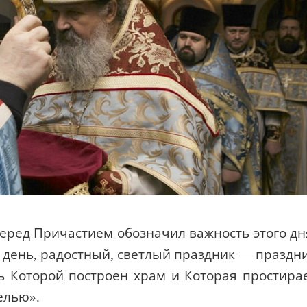
ред Причастием обозначил важность этого дн
 день, радостный, светлый праздник — праздн
 Которой построен храм и Которая простира
елью».