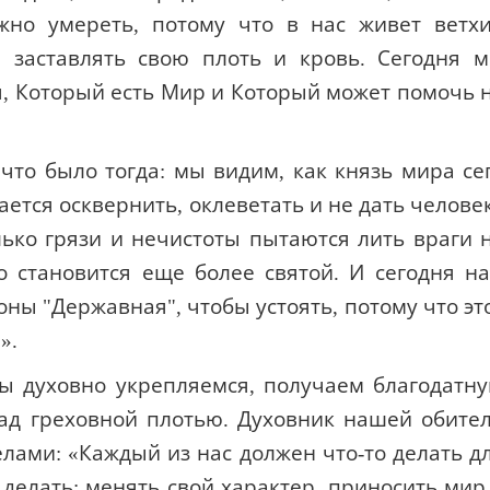
жно умереть, потому что в нас живет ветх
 заставлять свою плоть и кровь. Сегодня 
, Который есть Мир и Который может помочь 
что было тогда: мы видим, как князь мира се
ется осквернить, оклеветать и не дать челове
лько грязи и нечистоты пытаются лить враги 
о становится еще более святой. И сегодня н
ны "Державная", чтобы устоять, потому что эт
».
мы духовно укрепляемся, получаем благодатн
ад греховной плотью. Духовник нашей обите
лами: «Каждый из нас должен что-то делать д
о делать: менять свой характер, приносить мир