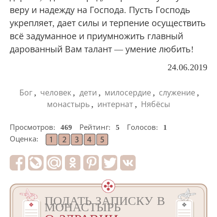
веру и надежду на Господа. Пусть Господь
укрепляет, дает силы и терпение осуществить
всё задуманное и приумножить главный
дарованный Вам талант — умение любить!
24.06.2019
,
,
,
,
,
Бог
человек
дети
милосердие
служение
,
,
монастырь
интернат
Нябёсы
Просмотров:
469
Рейтинг:
5
Голосов:
1
Оценка:
ПОДАТЬ ЗАПИСКУ В
МОНАСТЫРЬ