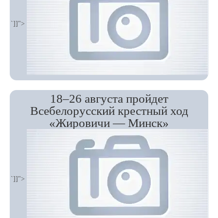
`]]">
18–26 августа пройдет
Всебелорусский крестный ход
«Жировичи — Минск»
`]]">