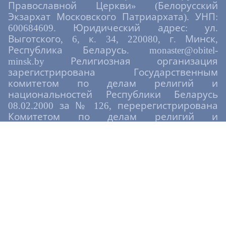
Православной Церкви» (Белорусский
Экзархат Московского Патриархата). УНП:
600684609. Юридический адрес: ул.
Выготского, 6, к. 34, 220080, г. Минск,
Республика Беларусь. monaster@obitel-
minsk.by Религиозная организация
зарегистрирована Государственным
комитетом по делам религий и
национальностей Республики Беларусь
08.02.2000 за № 126, перерегистрирована
Комитетом по делам религий и
национальностей при Совете Министров
Республики Беларусь 01.10.2004 за № 111,
перерегистрирована Уполномоченным по
делам религий и национальностей
07.04.2025 за № 024. При копировании
материалов сайта просьба оставлять
активную индексируемую ссылку на
источник.
Политика конфиденциальности