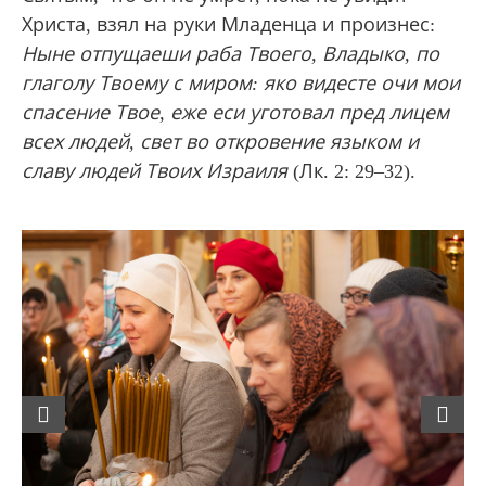
Христа, взял на руки Младенца и произнес:
Н
ыне отпущаеши раба Твоего, Владыко, по
глаголу Твоему с миром: яко видесте очи мои
спасение Твое, еже еси уготовал пред лицем
всех людей, свет во откровение языком и
славу людей Твоих Израиля
(Лк. 2: 29–32).
Previous
Next