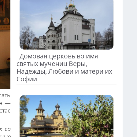
Домовая церковь во имя
святых мучениц Веры,
Надежды, Любови и матери их
Софии
сать
ря —
стас
к со
тные