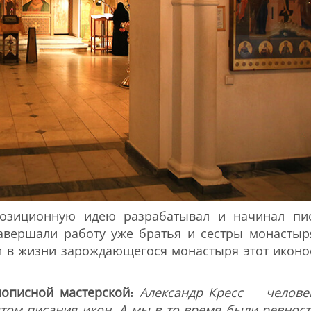
позиционную идею разрабатывал и начинал пи
Завершали работу уже братья и сестры монасты
и в жизни зарождающегося монастыря этот иконо
нописной мастерской:
Александр Кресс
—
челове
том писания икон. А мы в то время были ревнос