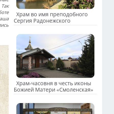
 Так
боте
Храм во имя преподобного
наша
Сергия Радонежского
пись
t
Храм-часовня в честь иконы
Божией Матери «Смоленская»