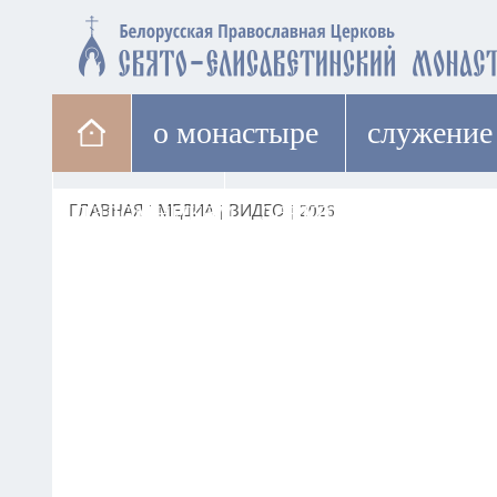
о монастыре
cлужение
паломникам
лавка
ГЛАВНАЯ
|
МЕДИА
|
ВИДЕО
|
2026