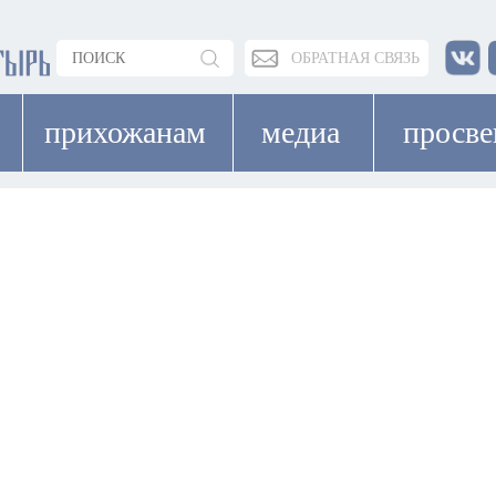
ОБРАТНАЯ СВЯЗЬ
прихожанам
медиа
просв