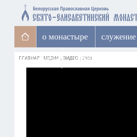
о монастыре
cлужение
паломникам
лавка
ГЛАВНАЯ
|
МЕДИА
|
ВИДЕО
|
2021