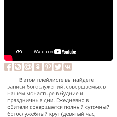
В этом плейлисте вы найдете
записи богослужений, совершаемых в
нашем монастыре в будние и
праздничные дни. Ежедневно в
обители совершается полный суточный
богослужебный круг (девятый час,