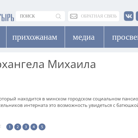
ОБРАТНАЯ СВЯЗЬ
прихожанам
медиа
просв
рхангела Михаила
 который находится в минском городском социальном панси
асельников интерната это возможность увидеться с батюшко
: