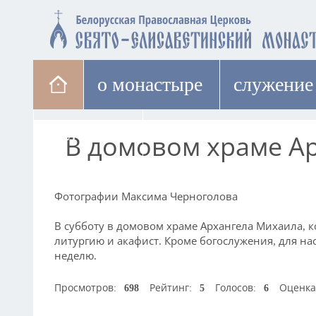
о монастыре
cлужение
паломникам
лавка
В домовом храме А
Фотографии Максима Черноголова
В субботу в домовом храме Архангела Михаила,
литургию и акафист. Кроме богослужения, для н
неделю.
Просмотров:
698
Рейтинг:
5
Голосов:
6
Оценка