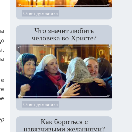
Ответ духовника
Что значит любить
ам
человека во Христе?
до
ы,
на
ые
те
ое
Ответ духовника
ер
Как бороться с
навязчивыми желаниями?