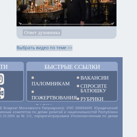
Ответ духовника
Выбрать видео по теме >>
ТИ
БЫСТРЫЕ ССЫЛКИ
ВАКАНСИИ
ПАЛОМНИКАМ
СПРОСИТЕ
БАТЮШКУ
ПОЖЕРТВОВАНИЯ
РУБРИКИ
ЛАВКА
й Экзархат Московского Патриархата). УНП: 600684609. Юридический
дарственным комитетом по делам религий и национальностей Республики
01.10.2004 за № 111, перерегистрирована Уполномоченным по делам