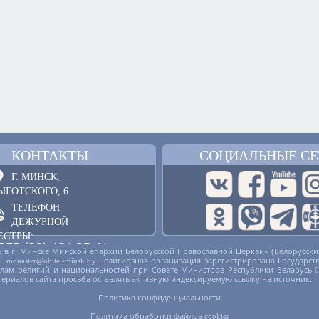
КОНТАКТЫ
СОЦИАЛЬНЫЕ СЕ
Г. МИНСК,
ЫГОТСКОГО, 6
ТЕЛЕФОН
ДЕЖУРНОЙ
ЕСТРЫ:
375 (29) 121 25 41
 в г. Минске Минской епархии Белорусской Православной Церкви» (Белорусски
русь. monaster@obitel-minsk.by Религиозная организация зарегистрирована Госу
ОБРАТНАЯ СВЯЗЬ
делам религий и национальностей при Совете Министров Республики Беларусь 
териалов сайта просьба оставлять активную индексируемую ссылку на источник.
Политика конфиденциальности
Политика обработки файлов cookies