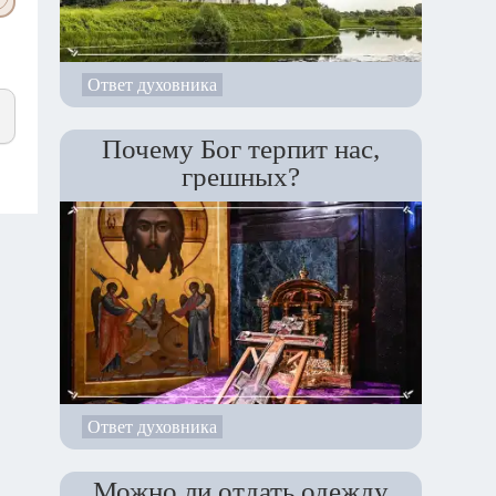
Ответ духовника
Почему Бог терпит нас,
грешных?
Ответ духовника
Можно ли отдать одежду