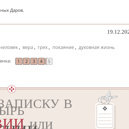
нных Даров.
19.12.20
,
,
,
,
человек
вера
грех
покаяние
духовная жизнь
енка:
ЗАПИСКУ В
ЫРЬ
ВИИ
или