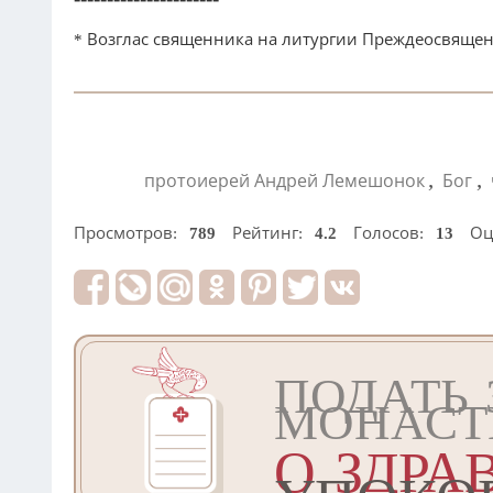
* Возглас священника на литургии Преждеосвяще
,
,
протоиерей Андрей Лемешонок
Бог
Просмотров:
789
Рейтинг:
4.2
Голосов:
13
Оц
ПОДАТЬ 
МОНАСТ
О ЗДРА