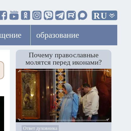
RU
ещение
образование
Почему православные
молятся перед иконами?
Ответ духовника