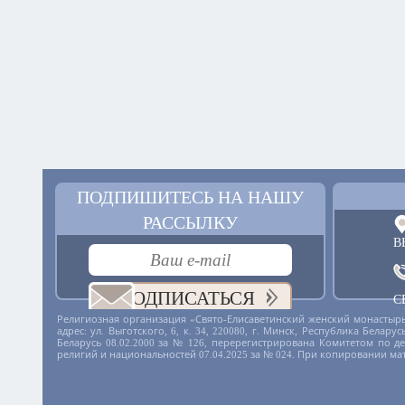
ПОДПИШИТЕСЬ НА НАШУ
РАССЫЛКУ
В
ПОДПИСАТЬСЯ
С
+
Религиозная организация «Свято-Елисаветинский женский монастырь
адрес: ул. Выготского, 6, к. 34, 220080, г. Минск, Республика Бела
Беларусь 08.02.2000 за № 126, перерегистрирована Комитетом по 
религий и национальностей 07.04.2025 за № 024. При копировании ма