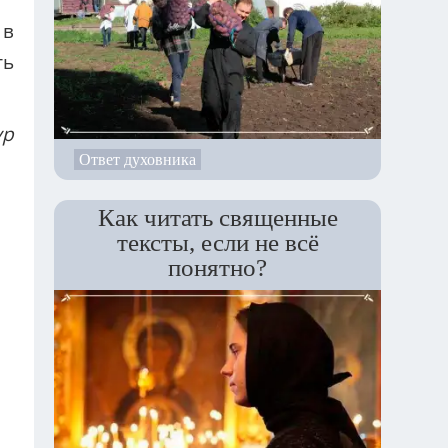
 в
ть
ур
Ответ духовника
Как читать священные
тексты, если не всё
понятно?