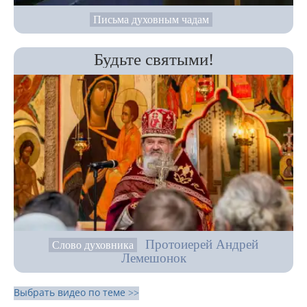
Письма духовным чадам
Будьте святыми!
Протоиерей Андрей
Слово духовника
Лемешонок
Выбрать видео по теме >>