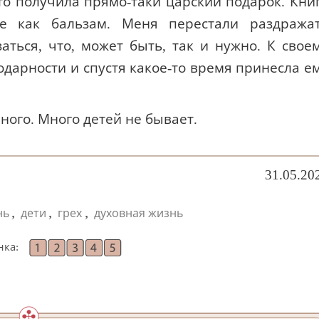
о получила прямо-таки царский подарок. Кни
це как бальзам. Меня перестали раздража
аться, что, может быть, так и нужно. К свое
дарности и спустя какое-то время принесла е
много. Много детей не бывает.
31.05.20
,
,
,
нь
дети
грех
духовная жизнь
нка: