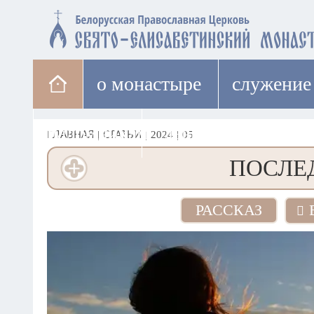
о монастыре
cлужение
паломникам
лавка
ГЛАВНАЯ
|
СТАТЬИ
|
2024
|
05
ПОСЛЕ
РАССКАЗ