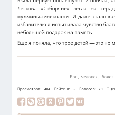
Взяла первую попавшуюся и поняла, чт
Лескова «Соборяне» легла на серд
мужчины-гинекологи. И даже стало каз
избавителю я испытывала чувство благо
небольшой подарок на память.
Еще я поняла, что трое детей — это не 
,
,
Бог
человек
болез
Просмотров:
404
Рейтинг:
5
Голосов:
29
Оце