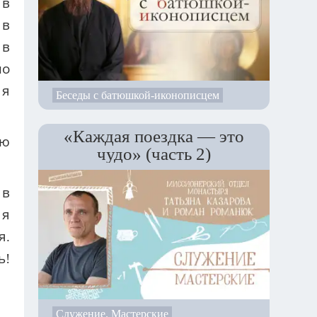
 в
 в
 в
по
 я
Беседы с батюшкой-иконописцем
«Каждая поездка — это
ию
чудо» (часть 2)
 в
 я
я.
ь!
Служение. Мастерские