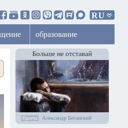
RU
ещение
образование
Больше не отставай
Александр Беганский
Притча