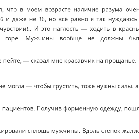
ая, что в моем возрасте наличие разума оче
6 и даже не 36, но всё равно я так нуждаюсь
увствии!.. И это наглость — ходить в красн
ое горе. Мужчины вообще не должны бы
е пейте, — сказал мне красавчик на прощанье.
не могла — чтобы грустить, тоже нужны силы, а
ы пациентов. Получив форменную одежду, пош
рсировали сплошь мужчины. Вдоль стенок жали