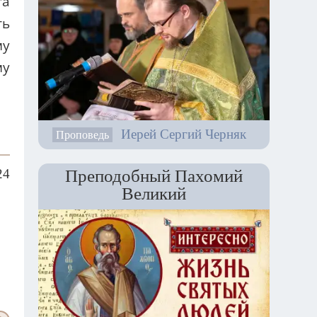
га
ть
му
му
Иерей Сергий Черняк
Проповедь
24
Преподобный Пахомий
Великий