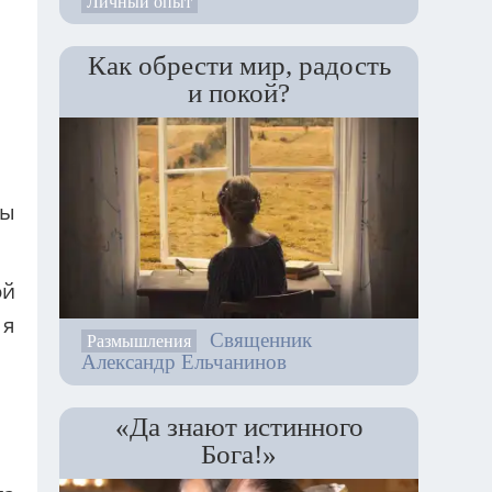
Личный опыт
Как обрести мир, радость
и покой?
ны
ой
 я
Священник
Размышления
Александр Ельчанинов
«Да знают истинного
Бога!»