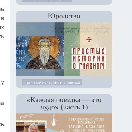
нь
Юродство
 в
ых
ть
 у
Простые истории о главном
«Каждая поездка — это
ла
чудо» (часть 1)
сь