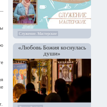
 —
ны
Служение. Мастерские
рю
«Любовь Божия коснулась
души»
те
ня
не
т.