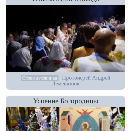
Протоиерей Андрей
Слово духовника
Лемешонок
Успение Богородицы