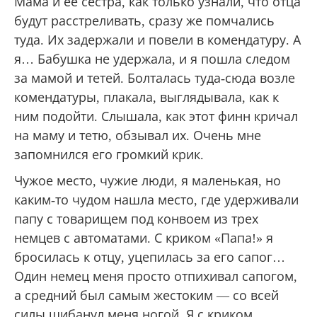
Мама и ее сестра, как только узнали, что отца
будут расстреливать, сразу же помчались
туда. Их задержали и повели в комендатуру. А
я… Бабушка не удержала, и я пошла следом
за мамой и тетей. Болталась туда-сюда возле
комендатуры, плакала, выглядывала, как к
ним подойти. Слышала, как этот финн кричал
на маму и тетю, обзывал их. Очень мне
запомнился его громкий крик.
Чужое место, чужие люди, я маленькая, но
каким-то чудом нашла место, где удерживали
папу с товарищем под конвоем из трех
немцев с автоматами. С криком «Папа!» я
бросилась к отцу, уцепилась за его сапог…
Один немец меня просто отпихивал сапогом,
а средний был самым жестоким — со всей
силы шибанул меня ногой. Я с криком