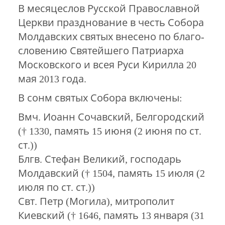
В ме­ся­це­слов Рус­ской Пра­во­слав­ной
Церк­ви празднование в честь Собора
Молдавских святых вне­се­но по бла­го­
сло­ве­нию Свя­тей­ше­го Пат­ри­ар­ха
Московского и всея Руси Ки­рил­ла 20
мая 2013 го­да.
В сонм святых Собора включены:
Вмч. Иоанн Сочавский, Белгородский
(† 1330, память 15 июня (2 июня по ст.
ст.))
Блгв. Стефан Великий, господарь
Молдавский († 1504, память 15 июля (2
июля по ст. ст.))
Свт. Петр (Могила), митрополит
Киевский († 1646, память 13 января (31