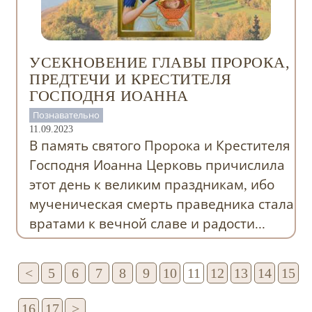
УСЕКНОВЕНИЕ ГЛАВЫ ПРОРОКА,
ПРЕДТЕЧИ И КРЕСТИТЕЛЯ
ГОСПОДНЯ ИОАННА
Познавательно
11.09.2023
В память святого Пророка и Крестителя
Господня Иоанна Церковь причислила
этот день к великим праздникам, ибо
мученическая смерть праведника стала
вратами к вечной славе и радости...
<
5
6
7
8
9
10
11
12
13
14
15
16
17
>