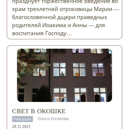
празднует торжественное Введение во
храм трехлетней отроковицы Марии —
благословенной дщери праведных
родителей Иоакима и Анны — для
воспитания Господу…
СВЕТ В ОКОШКЕ
Ольга Косякова
Репортаж
28.11.2023