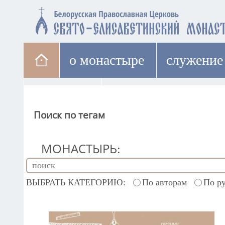
о монастыре
cлужение
паломникам
лавка
Поиск по тегам
МОНАСТЫРЬ:
ВЫБРАТЬ КАТЕГОРИЮ:
По авторам
По р