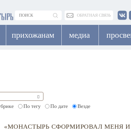
ОБРАТНАЯ СВЯЗЬ
прихожанам
медиа
просв
убрике
По тегу
По дате
Везде
«МОНАСТЫРЬ СФОРМИРОВАЛ МЕНЯ И