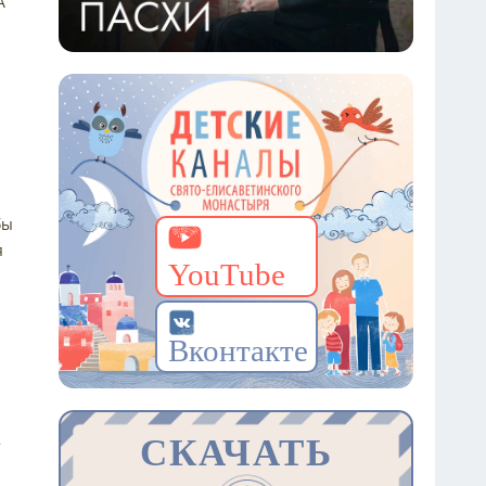
А
ы
бы
я
YouTube
Вконтакте
СКАЧАТЬ
т