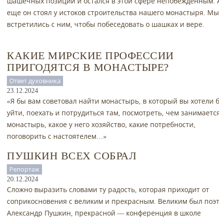
шашечных позиций и остался в этой сфере непобежденным. 
еще он стоял у истоков строительства нашего монастыря. М
встретились с ним, чтобы побеседовать о шашках и вере.
КАКИЕ МИРСКИЕ ПРОФЕССИИ
ПРИГОДЯТСЯ В МОНАСТЫРЕ?
Ответ духовника
23.12.2024
«Я бы вам советовал найти монастырь, в который вы хотели 
уйти, поехать и потрудиться там, посмотреть, чем занимаетс
монастырь, какое у него хозяйство, какие потребности,
поговорить с настоятелем…»
ПУШКИН ВСЕХ СОБРАЛ
Репортаж
20.12.2024
Сложно выразить словами ту радость, которая приходит от
соприкосновения с великим и прекрасным. Великим был поэ
Александр Пушкин, прекрасной — конференция в школе