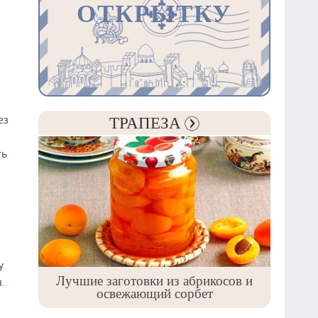
ОТКРЫТКУ
ТРАПЕЗА
ез
ть
у
Лучшие заготовки из абрикосов и
.
освежающий сорбет