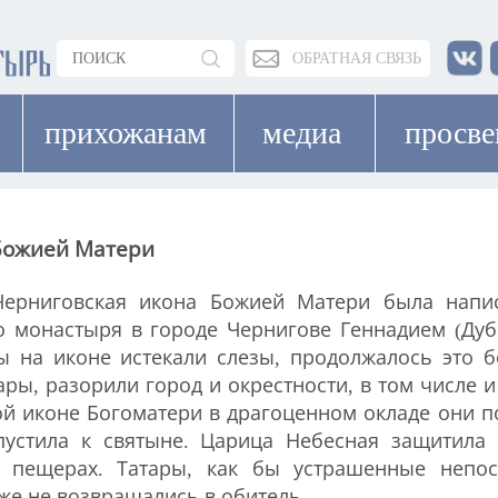
ОБРАТНАЯ СВЯЗЬ
прихожанам
медиа
просв
 Божией Матери
Черниговская икона Божией Матери была напис
 монастыря в городе Чернигове Геннадием (Дубе
ы на иконе истекали слезы, продолжалось это 
ары, разорили город и окрестности, в том числе 
й иконе Богоматери в драгоценном окладе они п
пустила к святыне. Царица Небесная защитила
 пещерах. Татары, как бы устрашенные непо
уже не возвращались в обитель.