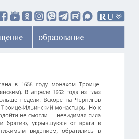
RU
ещение
образование
ана в 1658 году монахом Троице-
нским). В апреле 1662 года из глаз
больше недели. Вскоре на Чернигов
и Троице-Ильинский монастырь. Но к
одойти не смогли — невидимая сила
 и братию, укрывшуюся от врага в
стижимым видением, обратились в