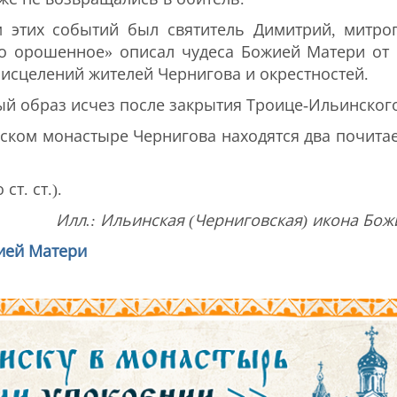
м этих событий был святитель Димитрий, митро
но орошенное» описал чудеса Божией Матери от 
исцелений жителей Чернигова и окрестностей.
й образ исчез после закрытия Троице-Ильинского 
нском монастыре Чернигова находятся два почита
ст. ст.).
Илл.: Ильинская (Черниговская) икона Божи
ией Матери