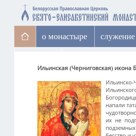
о монастыре
cлужение
паломникам
лавка
Ильинская (Черниговская) икона
Ильинско-
Ильинского
Богородиц
напали тат
чудотворно
их не под
подземных
бегство и 